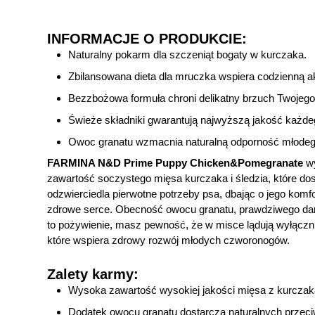
INFORMACJE O PRODUKCIE:
Naturalny pokarm dla szczeniąt bogaty w kurczaka.
Zbilansowana dieta dla mruczka wspiera codzienną 
Bezzbożowa formuła chroni delikatny brzuch Twojego 
Świeże składniki gwarantują najwyższą jakość każdeg
Owoc granatu wzmacnia naturalną odporność młodeg
FARMINA N&D Prime Puppy Chicken&Pomegranate
wy
zawartość soczystego mięsa kurczaka i śledzia, które dos
odzwierciedla pierwotne potrzeby psa, dbając o jego komfort
zdrowe serce. Obecność owocu granatu, prawdziwego daru
to pożywienie, masz pewność, że w misce lądują wyłącznie
które wspiera zdrowy rozwój młodych czworonogów.
Zalety karmy:
Wysoka zawartość wysokiej jakości mięsa z kurczak
Dodatek owocu granatu dostarcza naturalnych przec