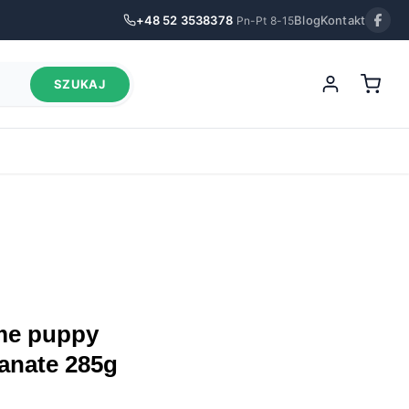
+48 52 3538378
Blog
Kontakt
Pn-Pt 8-15
SZUKAJ
anate 285g