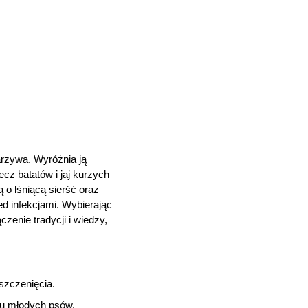
arzywa. Wyróżnia ją
cz batatów i jaj kurzych
ą o lśniącą sierść oraz
d infekcjami. Wybierając
zenie tradycji i wiedzy,
szczenięcia.
 u młodych psów.