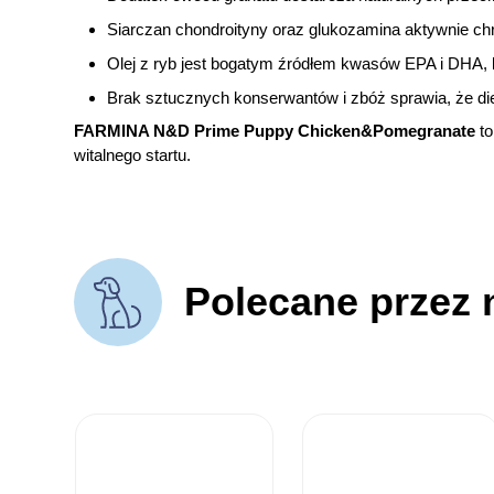
Siarczan chondroityny oraz glukozamina aktywnie chr
Olej z ryb jest bogatym źródłem kwasów EPA i DHA, 
Brak sztucznych konserwantów i zbóż sprawia, że d
FARMINA N&D Prime Puppy Chicken&Pomegranate
to
witalnego startu.
Polecane przez 