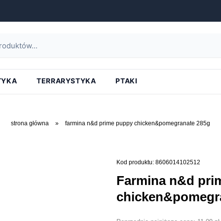
TYKA
TERRARYSTYKA
PTAKI
strona główna
»
farmina n&d prime puppy chicken&pomegranate 285g
Kod produktu: 8606014102512
farmina n&d prime puppy
chicken&pomegr