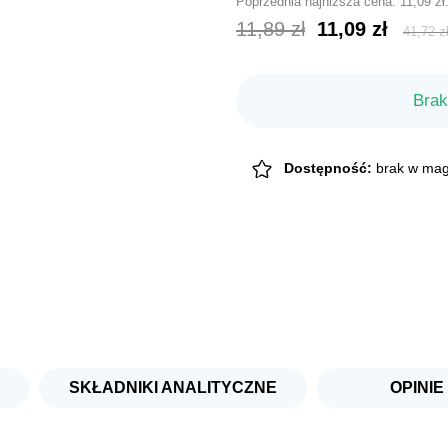
Poprzednia najniższa cena:
11,09
zł
Pierwotna
Aktu
11,89
zł
11,09
zł
41,72
z
cena
cena
wynosiła:
wyno
Brak
11,89 zł.
11,09
Dostępność:
brak w mag
SKŁADNIKI ANALITYCZNE
OPINIE