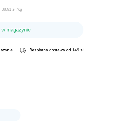
.
alna
ł
38,91
zł
/
kg
si:
 w magazynie
 zł.
azynie
Bezpłatna dostawa od 149 zł