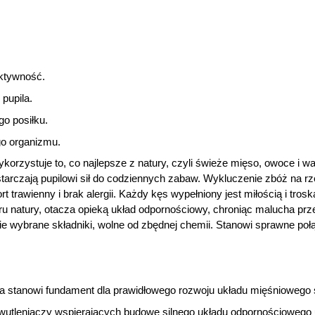
aktywność.
pupila.
o posiłku.
o organizmu.
korzystuje to, co najlepsze z natury, czyli świeże mięso, owoce i w
tarczają pupilowi sił do codziennych zabaw. Wykluczenie zbóż na rze
 trawienny i brak alergii. Każdy kęs wypełniony jest miłością i trosk
 natury, otacza opieką układ odpornościowy, chroniąc malucha prze
 wybrane składniki, wolne od zbędnej chemii. Stanowi sprawne połąc
a stanowi fundament dla prawidłowego rozwoju układu mięśniowego 
iwutleniaczy wspierających budowę silnego układu odpornościowego