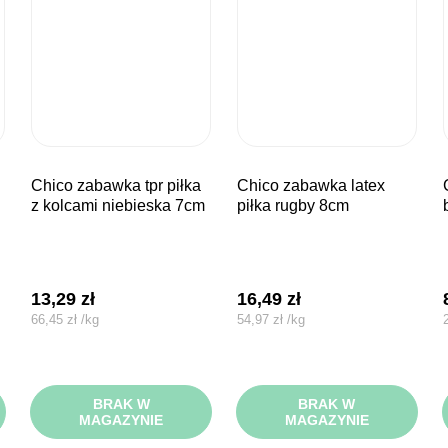
chico zabawka tpr piłka
chico zabawka latex
chico za
z kolcami niebieska 7cm
piłka rugby 8cm
13,29
zł
16,49
zł
66,45
zł
/
kg
54,97
zł
/
kg
BRAK W
BRAK W
MAGAZYNIE
MAGAZYNIE