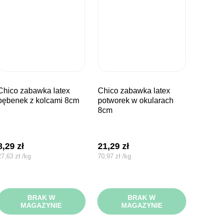
bawka latex
chico zabawka latex
bębenek z kolcami 8cm
potworek w okularach
8cm
8,29
zł
21,29
zł
27,63
zł
/
kg
70,97
zł
/
kg
BRAK W
BRAK W
MAGAZYNIE
MAGAZYNIE