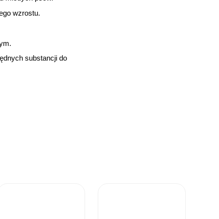
nego wzrostu.
wym.
ędnych substancji do