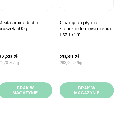
amino biotin
champion płyn ze
proszek 500g
srebrem do czyszczenia
uszu 75ml
37,39
zł
29,39
zł
74,78
zł
/
kg
293,90
zł
/
kg
BRAK W
BRAK W
MAGAZYNIE
MAGAZYNIE