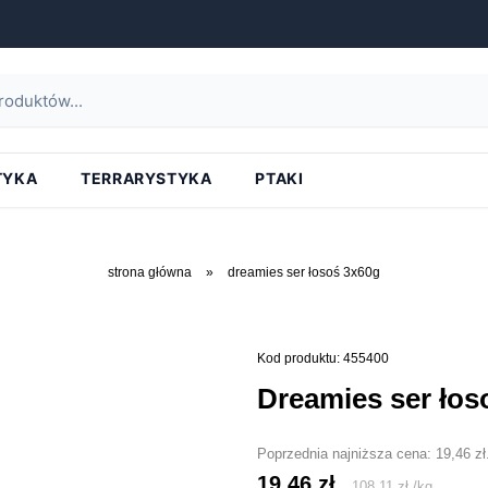
TYKA
TERRARYSTYKA
PTAKI
strona główna
»
dreamies ser łosoś 3x60g
Kod produktu: 455400
dreamies ser ło
Poprzednia najniższa cena:
19,46
zł
19,46
zł
108,11
zł
/
kg