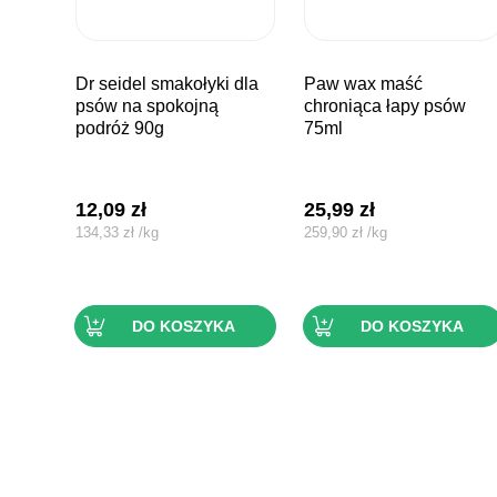
dr seidel smakołyki dla
paw wax maść
psów na spokojną
chroniąca łapy psów
podróż 90g
75ml
12,09
zł
25,99
zł
134,33
zł
/
kg
259,90
zł
/
kg
DO KOSZYKA
DO KOSZYKA