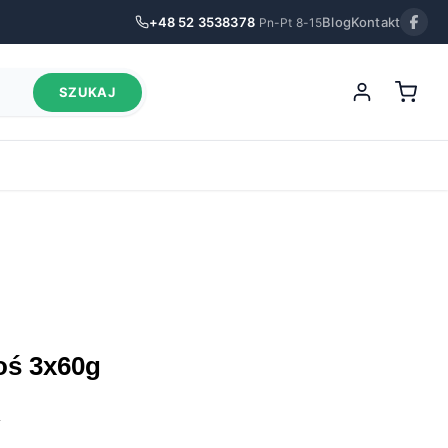
+48 52 3538378
Blog
Kontakt
Pn-Pt 8-15
SZUKAJ
soś 3x60g
.