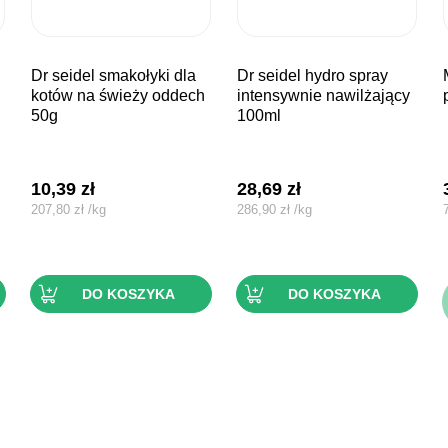
dr seidel smakołyki dla
dr seidel hydro spray
mikita 
kotów na świeży oddech
intensywnie nawilżający
50g
100ml
10,39
zł
28,69
zł
207,80
zł
/
kg
286,90
zł
/
kg
DO KOSZYKA
DO KOSZYKA