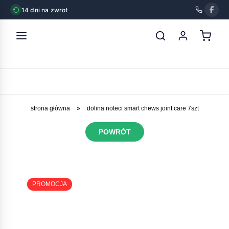
14 dni na zwrot
strona główna
»
dolina noteci smart chews joint care 7szt
POWRÓT
PROMOCJA