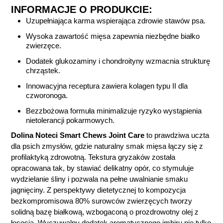
INFORMACJE O PRODUKCIE:
Uzupełniająca karma wspierająca zdrowie stawów psa.
Wysoka zawartość mięsa zapewnia niezbędne białko
zwierzęce.
Dodatek glukozaminy i chondroityny wzmacnia strukturę
chrząstek.
Innowacyjna receptura zawiera kolagen typu II dla
czworonoga.
Bezzbożowa formuła minimalizuje ryzyko wystąpienia
nietolerancji pokarmowych.
Dolina Noteci Smart Chews Joint Care
to prawdziwa uczta
dla psich zmysłów, gdzie naturalny smak mięsa łączy się z
profilaktyką zdrowotną. Tekstura gryzaków została
opracowana tak, by stawiać delikatny opór, co stymuluje
wydzielanie śliny i pozwala na pełne uwalnianie smaku
jagnięciny. Z perspektywy dietetycznej to kompozycja
bezkompromisowa 80% surowców zwierzęcych tworzy
solidną bazę białkową, wzbogaconą o prozdrowotny olej z
łososia. Wyczuwalny dodatek aromatycznego imbiru nie tylko