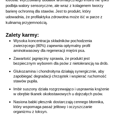
podbija walory sensoryczne, ale wraz z kolagenem tworzy
barierę ochronną dla stawów. Jest to produkt, który
udowadnia, że profilaktyka zdrowotna może iść w parze z
kulinarną przyjemnością.
Zalety karmy:
Wysoka koncentracja składników pochodzenia
zwierzęcego (80%) zapewnia optymalny profil
aminokwasowy dla regeneracji mięśni psa.
Zawartość jagnięciny sprawia, że produkt jest
bezpiecznym wyborem dla psów z nietolerancją na drób.
Glukozamina i chondroityna działają synergicznie, aby
zapobiegać degradacji chrząstek i wspierać ruchomość
stawów pupila.
Imbir suszony działa rozgrzewająco i usprawnia krążenie
w obrębie tkanek okołostawowych u dojrzałych psów.
Nasiona babki płesznik dostarczają cennego błonnika,
który wspomaga pasaż jelitowy i oczyszczanie
organizmu z toksyn.