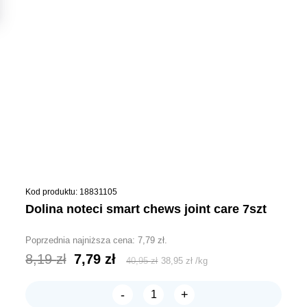
Kod produktu: 18831105
dolina noteci smart chews joint care 7szt
Poprzednia najniższa cena:
7,79
zł
.
Pierwotna
Aktualna
8,19
zł
7,79
zł
40,95
zł
38,95
zł
/
kg
cena
cena
-
+
wynosiła:
wynosi:
ilość