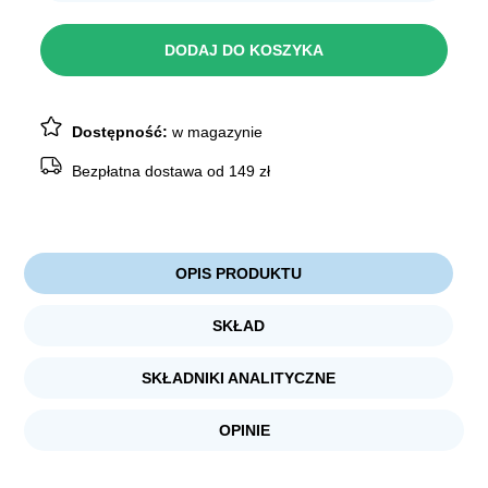
Dolina
8,19 zł.
7,79 zł.
Noteci
Smart
DODAJ DO KOSZYKA
Chews
Joint
Care
7szt
Dostępność:
w magazynie
Bezpłatna dostawa od 149 zł
OPIS PRODUKTU
SKŁAD
SKŁADNIKI ANALITYCZNE
OPINIE