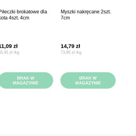
rokatowe dla
myszki nakręcane 2szt.
kota 4szt. 4cm
7cm
11,09
zł
14,79
zł
55,45
zł
/
kg
73,95
zł
/
kg
BRAK W
BRAK W
MAGAZYNIE
MAGAZYNIE