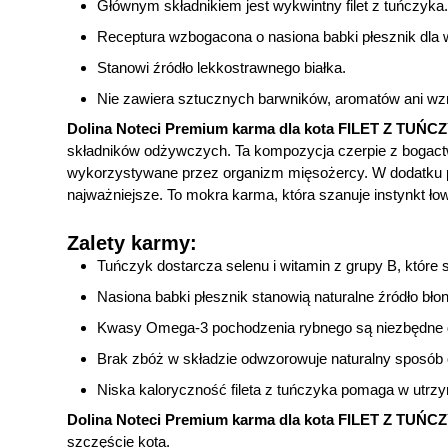
Głównym składnikiem jest wykwintny filet z tuńczyka
Receptura wzbogacona o nasiona babki płesznik dla w
Stanowi źródło lekkostrawnego białka.
Nie zawiera sztucznych barwników, aromatów ani w
Dolina Noteci Premium karma dla kota FILET Z TUŃ
składników odżywczych. Ta kompozycja czerpie z bogactw
wykorzystywane przez organizm mięsożercy. W dodatku pr
najważniejsze. To mokra karma, która szanuje instynkt ło
Zalety karmy:
Tuńczyk dostarcza selenu i witamin z grupy B, które
Nasiona babki płesznik stanowią naturalne źródło błon
Kwasy Omega-3 pochodzenia rybnego są niezbędne d
Brak zbóż w składzie odwzorowuje naturalny sposób 
Niska kaloryczność fileta z tuńczyka pomaga w utrzy
Dolina Noteci Premium karma dla kota FILET Z TUŃ
szczęście kota.