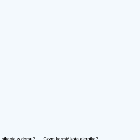
a sikania w domu?
Czym karmić kota alergika?