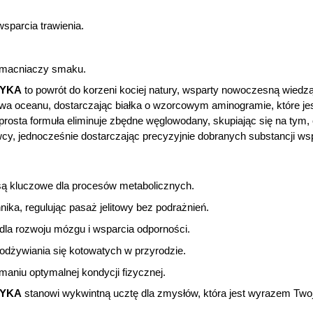
.
sparcia trawienia.
zmacniaczy smaku.
CZYKA
to powrót do korzeni kociej natury, wsparty nowoczesną wiedzą
a oceanu, dostarczając białka o wzorcowym aminogramie, które je
osta formuła eliminuje zbędne węglowodany, skupiając się na tym, 
wcy, jednocześnie dostarczając precyzyjnie dobranych substancji wsp
 są kluczowe dla procesów metabolicznych.
nika, regulując pasaż jelitowy bez podrażnień.
la rozwoju mózgu i wsparcia odporności.
odżywiania się kotowatych w przyrodzie.
maniu optymalnej kondycji fizycznej.
CZYKA
stanowi wykwintną ucztę dla zmysłów, która jest wyrazem Twoje