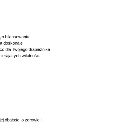
 o bilansowaniu
st doskonale
co dla Twojego drapieżnika
ierających witalność.
j dbałości o zdrowie i