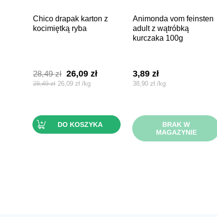
chico drapak karton z
animonda vom feinsten
kocimiętką ryba
adult z wątróbką
kurczaka 100g
Pierwotna
Aktualna
26,09
zł
3,89
zł
28,49
zł
cena
cena
28,49
zł
26,09
zł
/
kg
38,90
zł
/
kg
wynosiła:
wynosi:
28,49 zł.
26,09 zł.
DO KOSZYKA
BRAK W
MAGAZYNIE