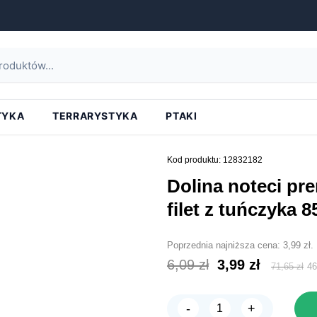
strona główna
»
dolina noteci premium karma dla kota filet z tuńczyka 85g
TYKA
TERRARYSTYKA
PTAKI
Kod produktu: 12832182
dolina noteci premium karma dla kota
filet z tuńczyka 8
Poprzednia najniższa cena:
3,99
zł
.
Pierwotna
Aktual
6,09
zł
3,99
zł
71,65
zł
4
cena
cena
wynosiła:
wynosi
-
+
ilość