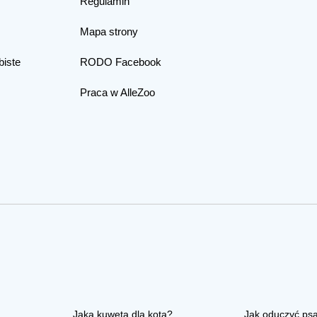
Regulamin
Mapa strony
biste
RODO Facebook
Praca w AlleZoo
Jaka kuweta dla kota?
Jak oduczyć ps