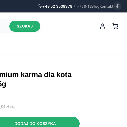
+48 52 3538378
Blog
Kontakt
Pn-Pt 8-15
SZUKAJ
5g
na
6,94
zł
/
kg
:
DODAJ DO KOSZYKA