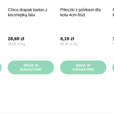
chico drapak karton z
piłeczki z piórkiem dla
piłeczki b
kocimiętką fala
kota 4cm 6szt
28,69
zł
8,19
zł
28,69
zł
/
kg
40,95
zł
/
kg
BRAK W
BRAK W
MAGAZYNIE
MAGAZYNIE