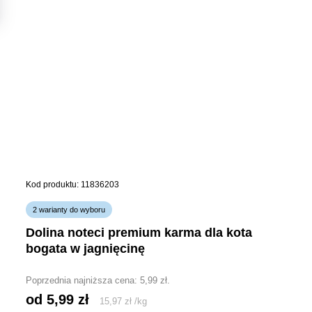
Kod produktu: 11836203
2 warianty do wyboru
dolina noteci premium karma dla kota
bogata w jagnięcinę
Poprzednia najniższa cena:
5,99
zł
.
od 
5,99
zł
15,97
zł
/
kg