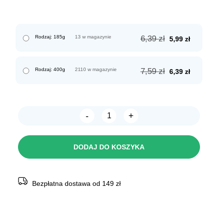
Pierwotna
Aktualn
Rodzaj: 185g
13 w magazynie
6,39
zł
5,99
zł
cena
cena
wynosiła:
wynosi:
6,39 zł.
5,99 zł.
Pierwotna
Aktualn
Rodzaj: 400g
2110 w magazynie
7,59
zł
6,39
zł
cena
cena
wynosiła:
wynosi:
7,59 zł.
6,39 zł.
-
+
ilość
Dolina
Noteci
Premium
DODAJ DO KOSZYKA
karma
dla
kota
BOGATA
W
Bezpłatna dostawa od 149 zł
JAGNIĘCINĘ