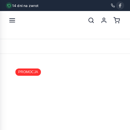
14 dni na zwrot
strona główna
»
dolina noteci premium karma dla kota bogata w
jagnięcinę
POWRÓT
PROMOCJA