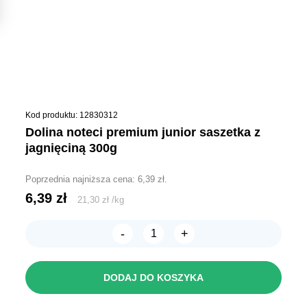
Kod produktu: 12830312
dolina noteci premium junior saszetka z
jagnięciną 300g
Poprzednia najniższa cena:
6,39
zł
.
6,39
zł
21,30
zł
/
kg
-
+
ilość
Dolina
Noteci
Premium
DODAJ DO KOSZYKA
JUNIOR
saszetka
z