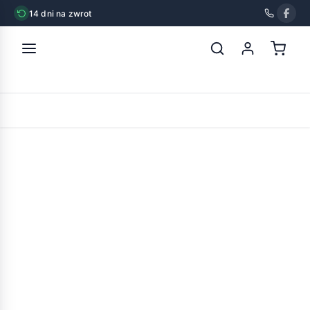
14 dni na zwrot
strona główna
»
dolina noteci premium junior saszetka z
jagnięciną 300g
POWRÓT