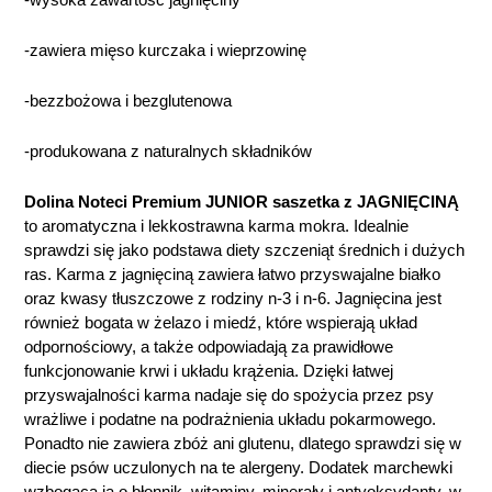
-zawiera mięso kurczaka i wieprzowinę
-bezzbożowa i bezglutenowa
-produkowana z naturalnych składników
Dolina Noteci Premium JUNIOR saszetka z JAGNIĘCINĄ
to aromatyczna i lekkostrawna karma mokra. Idealnie
sprawdzi się jako podstawa diety szczeniąt średnich i dużych
ras. Karma z jagnięciną zawiera łatwo przyswajalne białko
oraz kwasy tłuszczowe z rodziny n-3 i n-6. Jagnięcina jest
również bogata w żelazo i miedź, które wspierają układ
odpornościowy, a także odpowiadają za prawidłowe
funkcjonowanie krwi i układu krążenia. Dzięki łatwej
przyswajalności karma nadaje się do spożycia przez psy
wrażliwe i podatne na podrażnienia układu pokarmowego.
Ponadto nie zawiera zbóż ani glutenu, dlatego sprawdzi się w
diecie psów uczulonych na te alergeny. Dodatek marchewki
wzbogaca ją o błonnik, witaminy, minerały i antyoksydanty, w