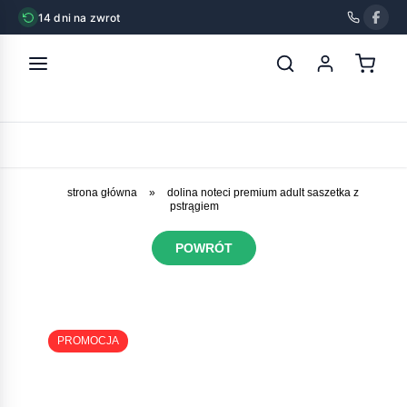
14 dni na zwrot
strona główna
»
dolina noteci premium adult saszetka z
pstrągiem
POWRÓT
PROMOCJA