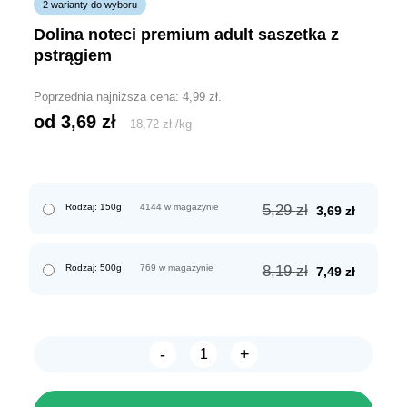
2 warianty do wyboru
dolina noteci premium adult saszetka z
pstrągiem
Poprzednia najniższa cena:
4,99
zł
.
od 
3,69
zł
18,72
zł
/
kg
Pierwotna
Aktualn
Rodzaj: 150g
4144 w magazynie
5,29
zł
3,69
zł
cena
cena
wynosiła:
wynosi:
5,29 zł.
3,69 zł.
Pierwotna
Aktualn
Rodzaj: 500g
769 w magazynie
8,19
zł
7,49
zł
cena
cena
wynosiła:
wynosi:
8,19 zł.
7,49 zł.
-
+
ilość
Dolina
Noteci
Premium