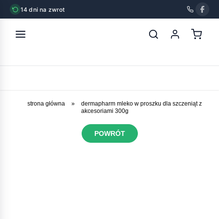
14 dni na zwrot
strona główna
»
dermapharm mleko w proszku dla szczeniąt z
akcesoriami 300g
POWRÓT