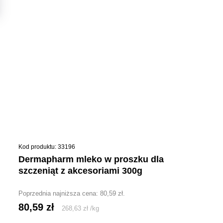
Kod produktu: 33196
dermapharm mleko w proszku dla
szczeniąt z akcesoriami 300g
Poprzednia najniższa cena:
80,59
zł
.
80,59
zł
268,63
zł
/
kg