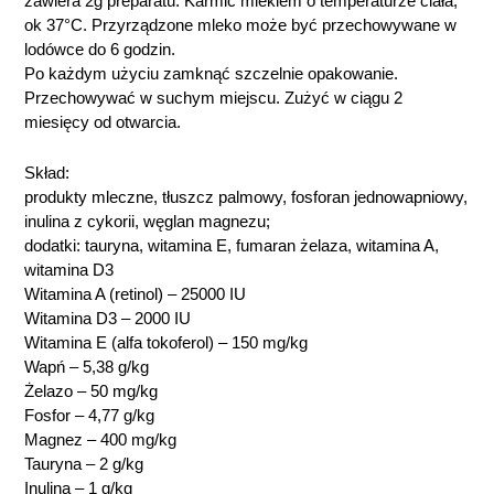
zawiera 2g preparatu. Karmić mlekiem o temperaturze ciała,
ok 37°C. Przyrządzone mleko może być przechowywane w
lodówce do 6 godzin.
Po każdym użyciu zamknąć szczelnie opakowanie.
Przechowywać w suchym miejscu. Zużyć w ciągu 2
miesięcy od otwarcia.
Skład:
produkty mleczne, tłuszcz palmowy, fosforan jednowapniowy,
inulina z cykorii, węglan magnezu;
dodatki: tauryna, witamina E, fumaran żelaza, witamina A,
witamina D3
Witamina A (retinol) – 25000 IU
Witamina D3 – 2000 IU
Witamina E (alfa tokoferol) – 150 mg/kg
Wapń – 5,38 g/kg
Żelazo – 50 mg/kg
Fosfor – 4,77 g/kg
Magnez – 400 mg/kg
Tauryna – 2 g/kg
Inulina – 1 g/kg