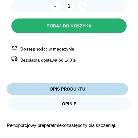
-
+
ilość
DERMAPHARM
Mleko
w
DODAJ DO KOSZYKA
proszku
dla
szczeniąt
z
akcesoriami
Dostępność:
w magazynie
300g
Bezpłatna dostawa od 149 zł
OPIS PRODUKTU
OPINIE
Pełnoporcjowy preparatmlekozastępczy dla szczeniąt.