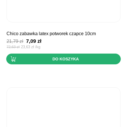
chico zabawka latex potworek czapce 10cm
Pierwotna
Aktualna
7,09
zł
21,79
zł
cena
cena
72,63
zł
23,63
zł
/
kg
wynosiła:
wynosi:
DO KOSZYKA
21,79 zł.
7,09 zł.