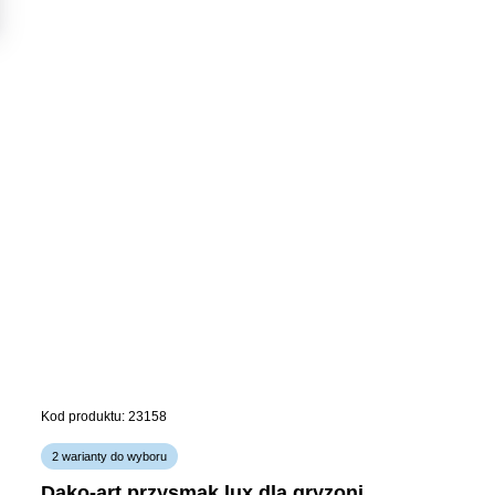
Kod produktu: 23158
2 warianty do wyboru
dako-art przysmak lux dla gryzoni