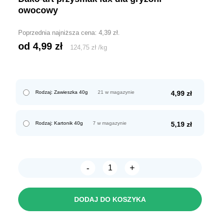
owocowy
Poprzednia najniższa cena:
4,39
zł
.
od 
4,99
zł
124,75
zł
/
kg
Rodzaj: Zawieszka 40g
21 w magazynie
4,99
zł
Rodzaj: Kartonik 40g
7 w magazynie
5,19
zł
-
+
ilość
DAKO-
ART
PRZYSMAK
DODAJ DO KOSZYKA
LUX
dla
gryzoni