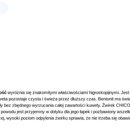
ość
wyróżnia się znakomitymi właściwościami higroskopijnymi. Jest 
weta pozostaje czysta i świeża przez dłuższy czas. Bentonit ma świe
hody bez zbędnego wyrzucania całej zawartości kuwety. Żwirek CHI
o powodu jest przyjemny w dotyku dla jego łapek i pozbawiony wszel
ej, wysoki poziom odpylenia żwirku sprawia, że nie trzeba się obaw