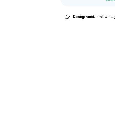
39,49 zł.
37,39
Dostępność:
brak w mag