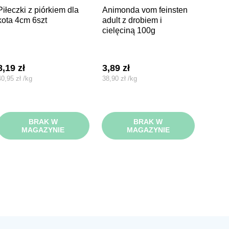
piórkiem dla
animonda vom feinsten
kota 4cm 6szt
adult z drobiem i
cielęciną 100g
8,19
zł
3,89
zł
40,95
zł
/
kg
38,90
zł
/
kg
BRAK W
BRAK W
MAGAZYNIE
MAGAZYNIE