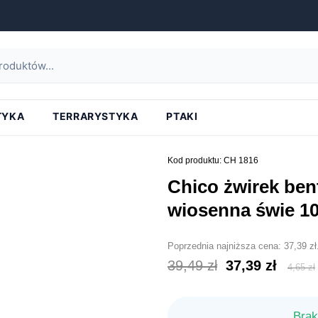
strona główna
»
chico żwirek bentonitowy compact wiosenna świe 10l
TYKA
TERRARYSTYKA
PTAKI
Kod produktu: CH 1816
chico żwirek bentonitowy compact
wiosenna świe 10
Poprzednia najniższa cena:
37,39
zł
Pierwotna
Aktu
39,49
zł
37,39
zł
4,65
zł
cena
cena
wynosiła:
wyno
Brak