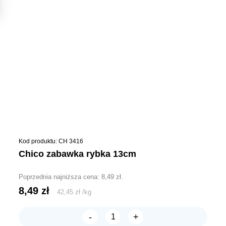
Kod produktu: CH 3416
chico zabawka rybka 13cm
Poprzednia najniższa cena:
8,49
zł
.
8,49
zł
42,45
zł
/
kg
-
+
ilość