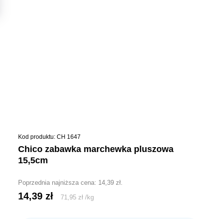
Kod produktu: CH 1647
chico zabawka marchewka pluszowa
15,5cm
Poprzednia najniższa cena:
14,39
zł
.
14,39
zł
71,95
zł
/
kg