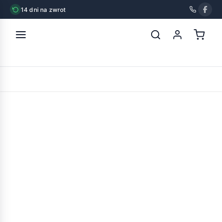
14 dni na zwrot
strona główna
»
chico smycz skórzana tradycyjna
14mm/125cm
POWRÓT