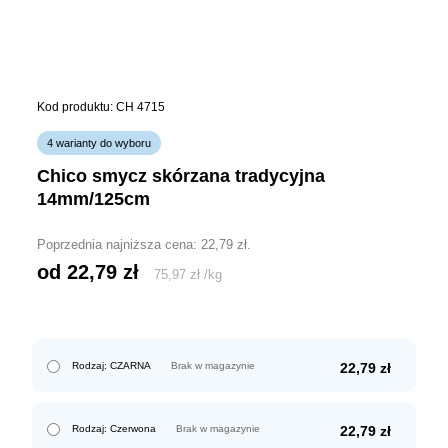
Kod produktu: CH 4715
4 warianty do wyboru
chico smycz skórzana tradycyjna
14mm/125cm
Poprzednia najniższa cena:
22,79
zł
.
od 
22,79
zł
75,97
zł
/
kg
Rodzaj: CZARNA
Brak w magazynie
22,79
zł
Rodzaj: Czerwona
Brak w magazynie
22,79
zł