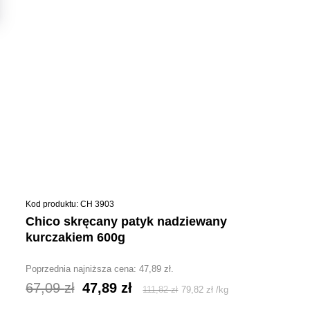
Kod produktu: CH 3903
chico skręcany patyk nadziewany
kurczakiem 600g
Poprzednia najniższa cena:
47,89
zł
.
Pierwotna
Aktualna
67,09
zł
47,89
zł
111,82
zł
79,82
zł
/
kg
cena
cena