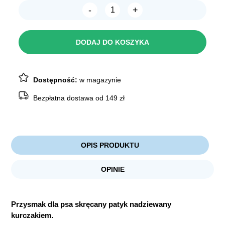
-
+
wynosiła:
wynosi:
ilość
Chico
67,09 zł.
47,89 zł.
Skręcany
Patyk
DODAJ DO KOSZYKA
nadziewany
Kurczakiem
600g
Dostępność:
w magazynie
Bezpłatna dostawa od 149 zł
OPIS PRODUKTU
OPINIE
Przysmak dla psa skręcany patyk nadziewany
kurczakiem.