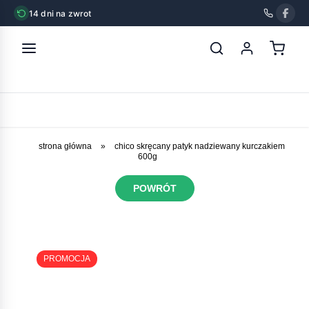
14 dni na zwrot
strona główna
»
chico skręcany patyk nadziewany kurczakiem
600g
POWRÓT
PROMOCJA