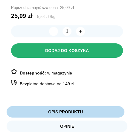
Poprzednia najniższa cena:
25,09
zł
.
25,09
zł
5,58
zł
/
kg
-
+
ilość
CHICO
Podłoże
kukurydziane
DODAJ DO KOSZYKA
7L
Dostępność:
w magazynie
Bezpłatna dostawa od 149 zł
OPIS PRODUKTU
OPINIE