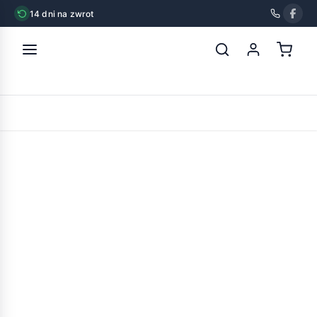
14 dni na zwrot
strona główna
»
chico podłoże kukurydziane 7l
POWRÓT