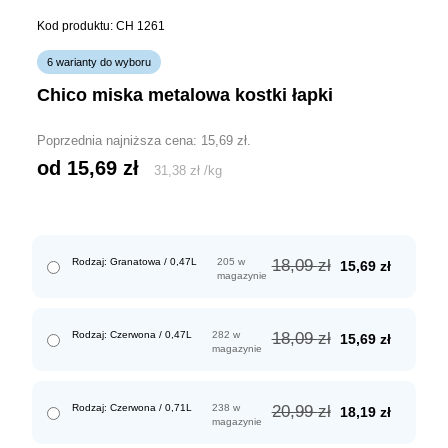
Kod produktu: CH 1261
6 warianty do wyboru
chico miska metalowa kostki łapki
Poprzednia najniższa cena:
15,69
zł
.
od 
15,69
zł
31,38
zł
/
kg
Pierwotna
Aktualn
Rodzaj: Granatowa / 0,47L
205 w
18,09
zł
15,69
zł
magazynie
cena
cena
wynosiła:
wynosi:
18,09 zł.
15,69 zł.
Pierwotna
Aktualn
Rodzaj: Czerwona / 0,47L
282 w
18,09
zł
15,69
zł
magazynie
cena
cena
wynosiła:
wynosi:
18,09 zł.
15,69 zł.
Pierwotna
Aktualn
Rodzaj: Czerwona / 0,71L
238 w
20,99
zł
18,19
zł
magazynie
cena
cena
wynosiła:
wynosi: