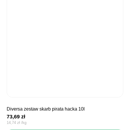
diversa zestaw skarb pirata hacka 10l
73,69
zł
14,74
zł
/
kg