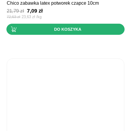
chico zabawka latex potworek czapce 10cm
Pierwotna
Aktualna
7,09
zł
21,79
zł
cena
cena
72,63
zł
23,63
zł
/
kg
wynosiła:
wynosi:
DO KOSZYKA
21,79 zł.
7,09 zł.