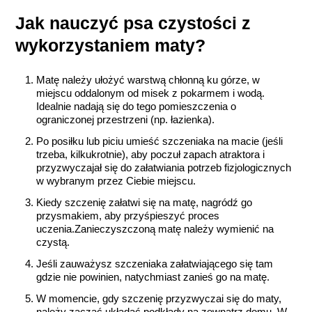
Jak nauczyć psa czystości z
wykorzystaniem maty?
Matę należy ułożyć warstwą chłonną ku górze, w
miejscu oddalonym od misek z pokarmem i wodą.
Idealnie nadają się do tego pomieszczenia o
ograniczonej przestrzeni (np. łazienka).
Po posiłku lub piciu umieść szczeniaka na macie (jeśli
trzeba, kilkukrotnie), aby poczuł zapach atraktora i
przyzwyczajał się do załatwiania potrzeb fizjologicznych
w wybranym przez Ciebie miejscu.
Kiedy szczenię załatwi się na matę, nagródź go
przysmakiem, aby przyśpieszyć proces
uczenia.Zanieczyszczoną matę należy wymienić na
czystą.
Jeśli zauważysz szczeniaka załatwiającego się tam
gdzie nie powinien, natychmiast zanieś go na matę.
W momencie, gdy szczenię przyzwyczai się do maty,
należy zacząć układać podkłady na zewnątrz domu. W