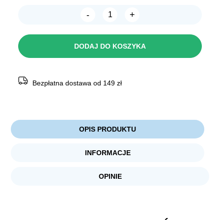
-
+
ilość
CHICO
Maty
do
DODAJ DO KOSZYKA
nauki
Zapachowe
z
Wabikiem
Bezpłatna dostawa od 149 zł
OPIS PRODUKTU
INFORMACJE
OPINIE