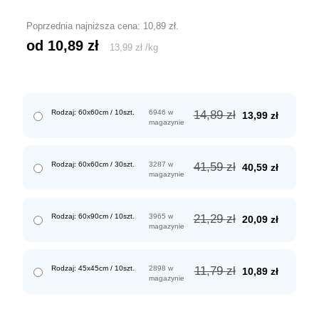
Poprzednia najniższa cena:
10,89
zł
.
od 
10,89
zł
13,99
zł
/
kg
Pierwotna
Aktualn
Rodzaj: 60x60cm / 10szt.
6946 w
14,89
zł
13,99
zł
magazynie
cena
cena
wynosiła:
wynosi:
14,89 zł.
13,99 zł.
Pierwotna
Aktualn
Rodzaj: 60x60cm / 30szt.
3287 w
41,59
zł
40,59
zł
magazynie
cena
cena
wynosiła:
wynosi:
41,59 zł.
40,59 zł.
Pierwotna
Aktualn
Rodzaj: 60x90cm / 10szt.
3965 w
21,29
zł
20,09
zł
magazynie
cena
cena
wynosiła:
wynosi:
21,29 zł.
20,09 zł.
Pierwotna
Aktualn
Rodzaj: 45x45cm / 10szt.
2898 w
11,79
zł
10,89
zł
magazynie
cena
cena
wynosiła:
wynosi:
11,79 zł.
10,89 zł.