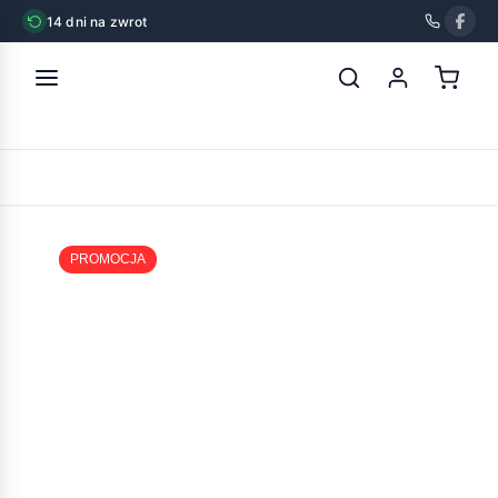
14 dni na zwrot
strona główna
»
chico maty do nauki zapachowe z wabikiem
POWRÓT
PROMOCJA