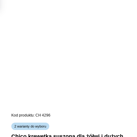
Kod produktu: CH 4296
2 warianty do wyboru
chico krewetka suszona dla żółwi i dużych