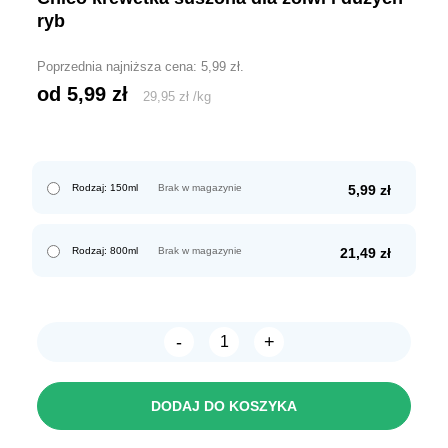
ryb
Poprzednia najniższa cena:
5,99
zł
.
od 
5,99
zł
29,95
zł
/
kg
Rodzaj: 150ml
Brak w magazynie
5,99
zł
Rodzaj: 800ml
Brak w magazynie
21,49
zł
-
+
ilość
Chico
KREWETKA
suszona
DODAJ DO KOSZYKA
dla
żółwi
i