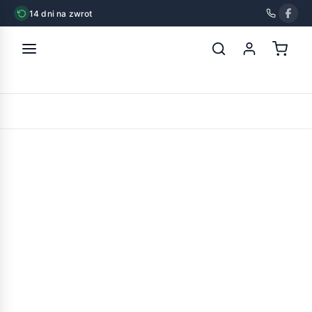
14 dni na zwrot
strona główna
»
chico frytka biała 5szt.
POWRÓT