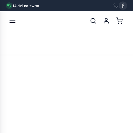
14 dni na zwrot
strona główna
»
brit mono protein beef 6x400g
POWRÓT