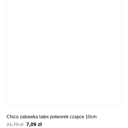
chico zabawka latex potworek czapce 10cm
Pierwotna
Aktualna
7,09
zł
21,79
zł