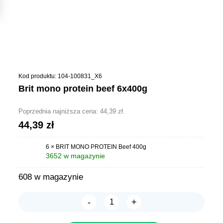
Kod produktu: 104-100831_X6
brit mono protein beef 6x400g
Poprzednia najniższa cena:
44,39
zł
.
44,39
zł
6 × BRIT MONO PROTEIN Beef 400g
3652 w magazynie
608 w magazynie
-
+
ilość
BRIT
MONO