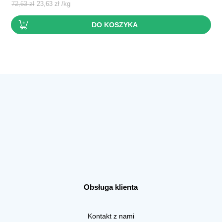
cena
cena
72,63
zł
23,63
zł
/
kg
wynosiła:
wynosi:
DO KOSZYKA
21,79 zł.
7,09 zł.
Obsługa klienta
Kontakt z nami