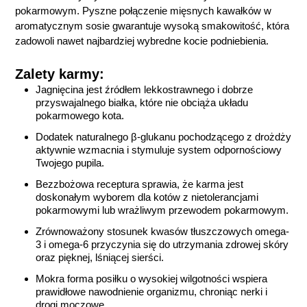
pokarmowym. Pyszne połączenie mięsnych kawałków w
aromatycznym sosie gwarantuje wysoką smakowitość, która
zadowoli nawet najbardziej wybredne kocie podniebienia.
Zalety karmy:
Jagnięcina jest źródłem lekkostrawnego i dobrze
przyswajalnego białka, które nie obciąża układu
pokarmowego kota.
Dodatek naturalnego β-glukanu pochodzącego z drożdży
aktywnie wzmacnia i stymuluje system odpornościowy
Twojego pupila.
Bezzbożowa receptura sprawia, że karma jest
doskonałym wyborem dla kotów z nietolerancjami
pokarmowymi lub wrażliwym przewodem pokarmowym.
Zrównoważony stosunek kwasów tłuszczowych omega-
3 i omega-6 przyczynia się do utrzymania zdrowej skóry
oraz pięknej, lśniącej sierści.
Mokra forma posiłku o wysokiej wilgotności wspiera
prawidłowe nawodnienie organizmu, chroniąc nerki i
drogi moczowe.