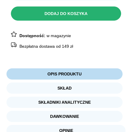
Bozita
5,99 zł.
4,69 zł.
z
Jagnięciną
DODAJ DO KOSZYKA
w
sosie
370g
Dostępność:
w magazynie
Bezpłatna dostawa od 149 zł
OPIS PRODUKTU
SKŁAD
SKŁADNIKI ANALITYCZNE
DAWKOWANIE
OPINIE