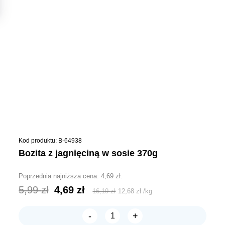
Kod produktu: B-64938
bozita z jagnięciną w sosie 370g
Poprzednia najniższa cena:
4,69
zł
.
Pierwotna
Aktualna
5,99
zł
4,69
zł
16,19
zł
12,68
zł
/
kg
cena
cena
-
+
wynosiła:
wynosi:
ilość