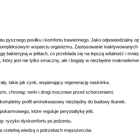
tu pysznego posiłku i komfortu trawiennego. Jako odpowiedzialny op
 kompleksowym wsparciu organizmu. Zastosowanie inaktywowanych d
 bakteryjną w jelitach, co przekłada się na lepszą witalność i mni
 który jest nie tylko smaczny, ale i bogaty w niezbędne makroelemen
ały, takie jak cynk, wspierający regenerację naskórka.
zm, chroniąc nerki i drogi moczowe przed schorzeniami.
ą kompletny profil aminokwasowy niezbędny do budowy tkanek.
okarmowego, które reguluje perystaltykę jelit.
c ryzyko dyskomfortu po jedzeniu.
ta rzetelną wiedzą o potrzebach mięsożerców.