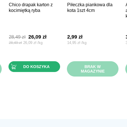
chico drapak karton z
piłeczka piankowa dla
animonda v
kocimiętką ryba
kota 1szt 4cm
Pierwotna
Aktualna
26,09
zł
2,99
zł
28,49
zł
cena
cena
28,49
zł
26,09
zł
/
kg
14,95
zł
/
kg
wynosiła:
wynosi:
28,49 zł.
26,09 zł.
DO KOSZYKA
BRAK W
MAGAZYNIE