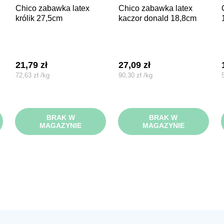
chico zabawka latex
chico zabawka latex
chico zaba
królik 27,5cm
kaczor donald 18,8cm
21,79
zł
27,09
zł
72,63
zł
/
kg
90,30
zł
/
kg
BRAK W
BRAK W
MAGAZYNIE
MAGAZYNIE