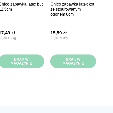
wka latex but
chico zabawka latex kot
12,5cm
ze sznurowanym
ogonem 8cm
17,49
zł
15,59
zł
58,30
zł
/
kg
51,97
zł
/
kg
BRAK W
BRAK W
MAGAZYNIE
MAGAZYNIE