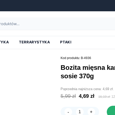
strona główna
»
bozita mięsna karma kitten kurczak w sosie 370g
TYKA
TERRARYSTYKA
PTAKI
Kod produktu: B-4936
bozita mięsna karma kitten kurczak w
sosie 370g
Poprzednia najniższa cena:
4,69
zł
.
Pierwotna
Aktual
5,99
zł
4,69
zł
16,19
zł
1
cena
cena
wynosiła:
wynosi
-
+
ilość