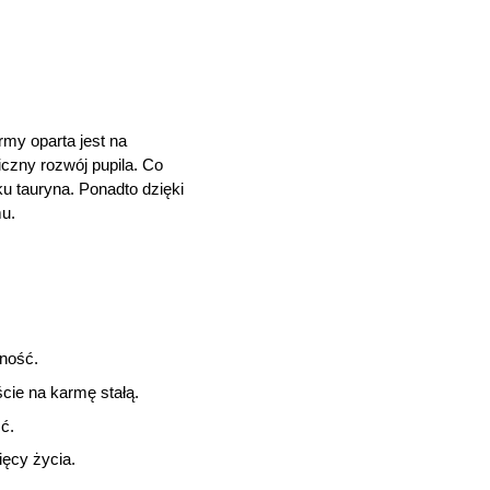
rmy oparta jest na
czny rozwój pupila. Co
u tauryna. Ponadto dzięki
mu.
rność.
cie na karmę stałą.
ć.
ięcy życia.