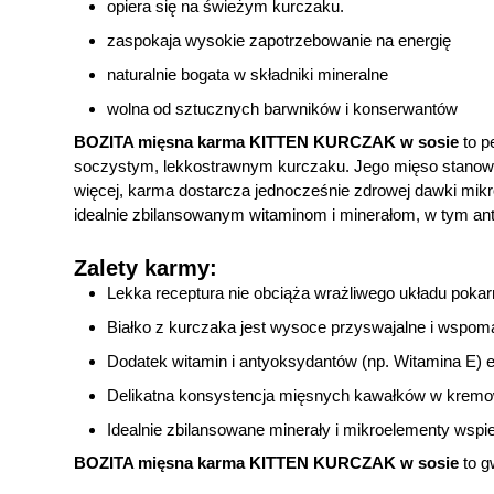
opiera się na świeżym kurczaku.
zaspokaja wysokie zapotrzebowanie na energię
naturalnie bogata w składniki mineralne
wolna od sztucznych barwników i konserwantów
BOZITA mięsna karma KITTEN KURCZAK w sosie
to p
soczystym, lekkostrawnym kurczaku. Jego mięso stanowi b
więcej, karma dostarcza jednocześnie zdrowej dawki mikro
idealnie zbilansowanym witaminom i minerałom, w tym a
Zalety karmy:
Lekka receptura nie obciąża wrażliwego układu poka
Białko z kurczaka jest wysoce przyswajalne i wspom
Dodatek witamin i antyoksydantów (np. Witamina E) 
Delikatna konsystencja mięsnych kawałków w kremowy
Idealnie zbilansowane minerały i mikroelementy wspier
BOZITA mięsna karma KITTEN KURCZAK w sosie
to g