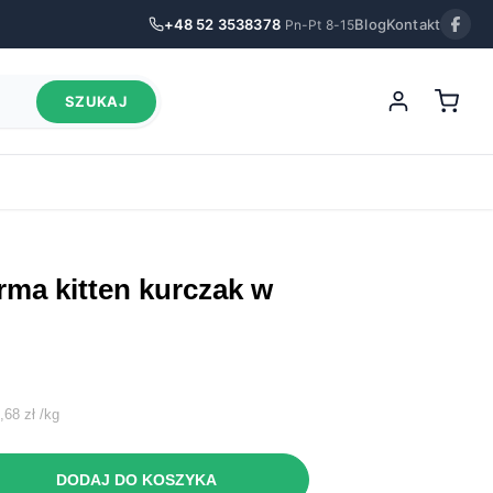
+48 52 3538378
Blog
Kontakt
Pn-Pt 8-15
SZUKAJ
na
2,68
zł
/
kg
:
DODAJ DO KOSZYKA