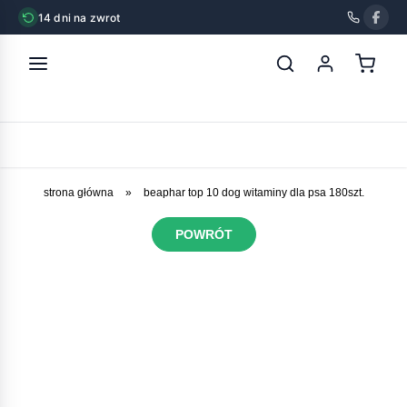
14 dni na zwrot
strona główna
»
beaphar top 10 dog witaminy dla psa 180szt.
POWRÓT