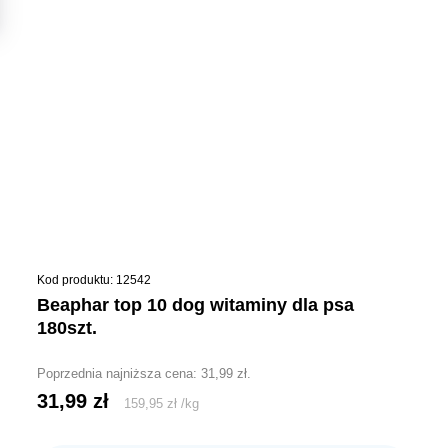
Kod produktu: 12542
beaphar top 10 dog witaminy dla psa
180szt.
Poprzednia najniższa cena:
31,99
zł
.
31,99
zł
159,95
zł
/
kg