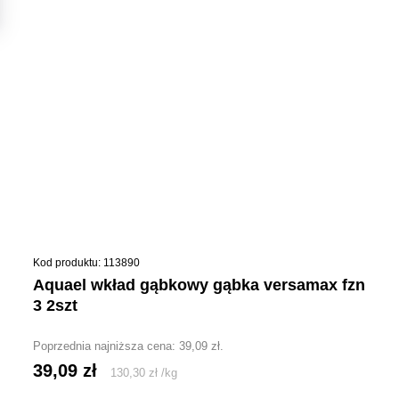
Kod produktu: 113890
aquael wkład gąbkowy gąbka versamax fzn
3 2szt
Poprzednia najniższa cena:
39,09
zł
.
39,09
zł
130,30
zł
/
kg