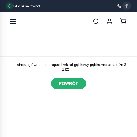
14 dni na zwrot
strona główna
»
aquael wkład gąbkowy gąbka versamax fzn 3
2szt
POWRÓT