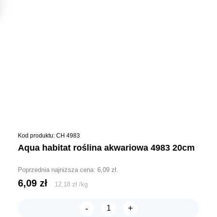
Kod produktu: CH 4983
aqua habitat roślina akwariowa 4983 20cm
Poprzednia najniższa cena:
6,09
zł
.
6,09
zł
12,18
zł
/
kg
-
+
ilość