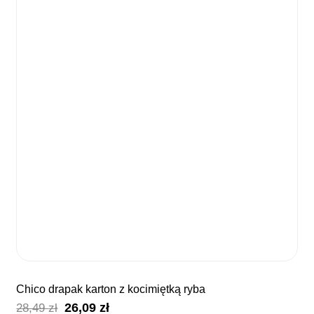
chico drapak karton z kocimiętką ryba
Pierwotna
Aktualna
26,09
zł
28,49
zł