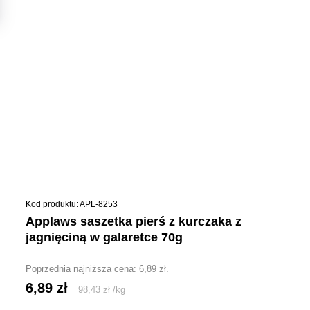
Kod produktu: APL-8253
applaws saszetka pierś z kurczaka z
jagnięciną w galaretce 70g
Poprzednia najniższa cena:
6,89
zł
.
6,89
zł
98,43
zł
/
kg