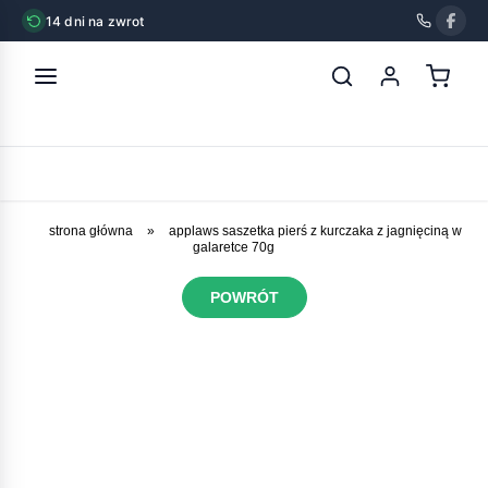
14 dni na zwrot
strona główna
»
applaws saszetka pierś z kurczaka z jagnięciną w
galaretce 70g
POWRÓT