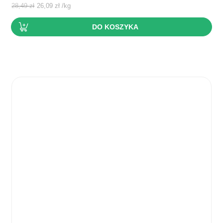
cena
cena
28,49
zł
26,09
zł
/
kg
wynosiła:
wynosi:
DO KOSZYKA
28,49 zł.
26,09 zł.