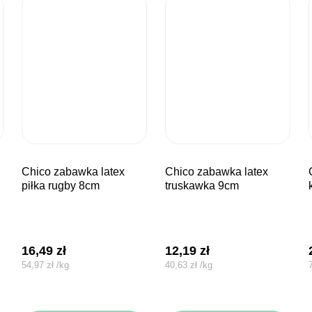
chico zabawka latex
chico zabawka latex
chico za
piłka rugby 8cm
truskawka 9cm
16,49
zł
12,19
zł
54,97
zł
/
kg
40,63
zł
/
kg