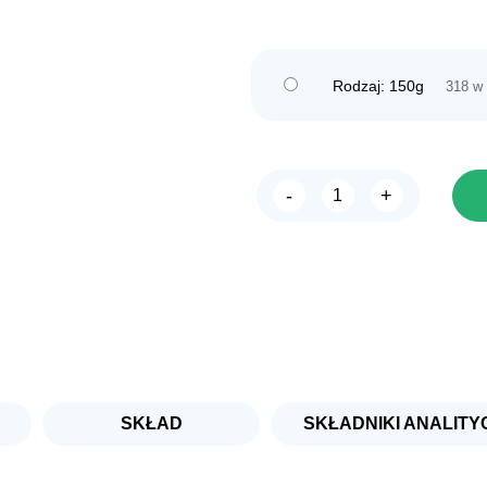
Rodzaj: 150g
318 w
-
+
ilość
ANIMONDA
vom
feinsten
JUNIOR
z
drobiem
i
sercami
indyka
SKŁAD
SKŁADNIKI ANALITY