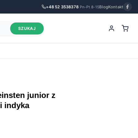
+48 52 3538378
Blog
Kontakt
Pn-Pt 8-15
SZUKAJ
i indyka