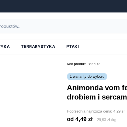
strona główna
»
animonda vom feinsten junior z drobiem i sercami indyka
TYKA
TERRARYSTYKA
PTAKI
Kod produktu: 82-973
1 warianty do wyboru
animonda vom feinsten junior z
drobiem i sercam
Poprzednia najniższa cena:
4,29
zł
.
od 
4,49
zł
29,93
zł
/
kg