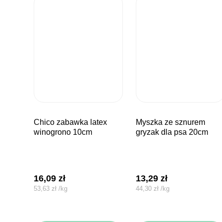
chico zabawka latex
myszka ze sznurem
winogrono 10cm
gryzak dla psa 20cm
16,09
zł
13,29
zł
53,63
zł
/
kg
44,30
zł
/
kg