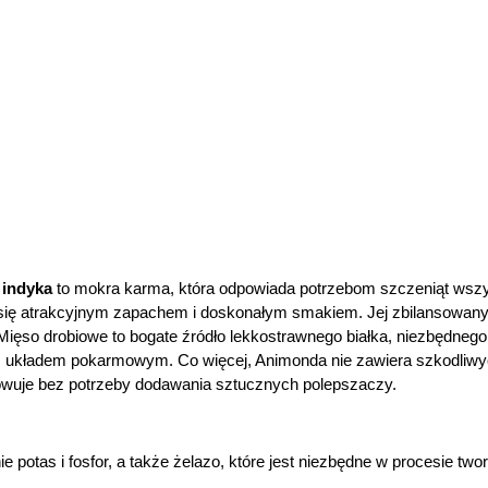
 indyka
to mokra karma, która odpowiada potrzebom szczeniąt wszys
się atrakcyjnym zapachem i doskonałym smakiem. Jej zbilansowany
ięso drobiowe to bogate źródło lekkostrawnego białka, niezbędnego
nym układem pokarmowym. Co więcej, Animonda nie zawiera szkodliwy
owuje bez potrzeby dodawania sztucznych polepszaczy.
 potas i fosfor, a także żelazo, które jest niezbędne w procesie tw