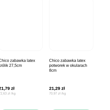
bawka latex
chico zabawka latex
królik 27,5cm
potworek w okularach
8cm
21,79
zł
21,29
zł
72,63
zł
/
kg
70,97
zł
/
kg