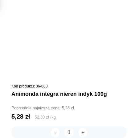
Kod produktu: 86-803
animonda integra nieren indyk 100g
Poprzednia najniższa cena:
5,28
zł
.
5,28
zł
52,80
zł
/
kg
-
+
ilość