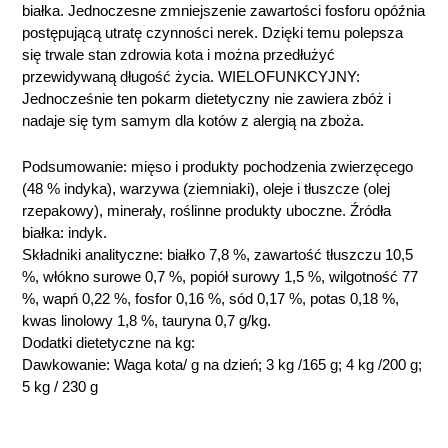
białka. Jednoczesne zmniejszenie zawartości fosforu opóźnia
postępującą utratę czynności nerek. Dzięki temu polepsza
się trwale stan zdrowia kota i można przedłużyć
przewidywaną długość życia. WIELOFUNKCYJNY:
Jednocześnie ten pokarm dietetyczny nie zawiera zbóż i
nadaje się tym samym dla kotów z alergią na zboża.
Podsumowanie: mięso i produkty pochodzenia zwierzęcego
(48 % indyka), warzywa (ziemniaki), oleje i tłuszcze (olej
rzepakowy), minerały, roślinne produkty uboczne. Źródła
białka: indyk.
Składniki analityczne: białko 7,8 %, zawartość tłuszczu 10,5
%, włókno surowe 0,7 %, popiół surowy 1,5 %, wilgotność 77
%, wapń 0,22 %, fosfor 0,16 %, sód 0,17 %, potas 0,18 %,
kwas linolowy 1,8 %, tauryna 0,7 g/kg.
Dodatki dietetyczne na kg:
Dawkowanie: Waga kota/ g na dzień; 3 kg /165 g; 4 kg /200 g;
5 kg / 230 g