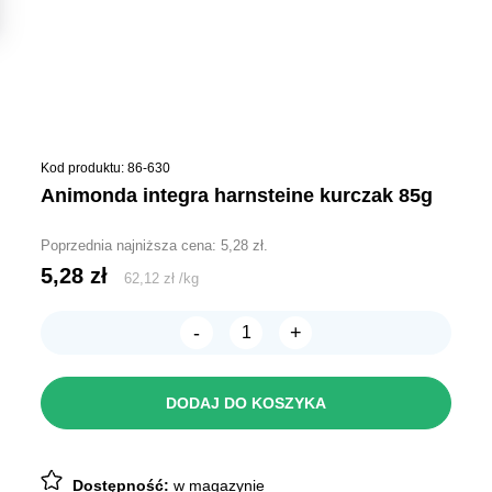
Kod produktu: 86-630
animonda integra harnsteine kurczak 85g
Poprzednia najniższa cena:
5,28
zł
.
5,28
zł
62,12
zł
/
kg
-
+
ilość
ANIMONDA
INTEGRA
Harnsteine
DODAJ DO KOSZYKA
kurczak
85g
Dostępność:
w magazynie