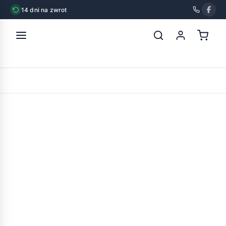
14 dni na zwrot
strona główna
»
animonda integra harnsteine kurczak 85g
POWRÓT