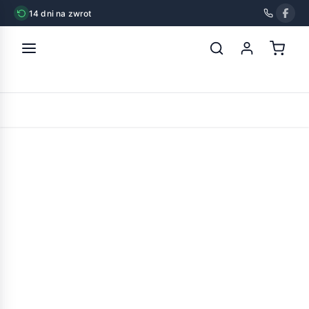
14 dni na zwrot
strona główna
»
animonda carny kitten z wołowiną kurczakiem i
królikiem 400g
POWRÓT