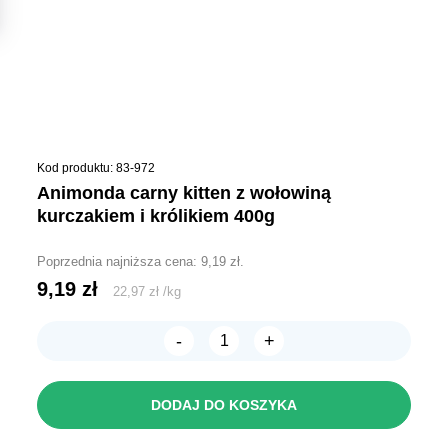
Kod produktu: 83-972
animonda carny kitten z wołowiną
kurczakiem i królikiem 400g
Poprzednia najniższa cena:
9,19
zł
.
9,19
zł
22,97
zł
/
kg
-
+
ilość
ANIMONDA
Carny
KITTEN
DODAJ DO KOSZYKA
z
wołowiną
kurczakiem