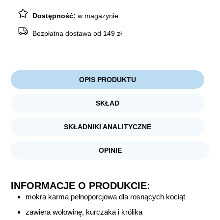
i
królikiem
Dostępność:
w magazynie
400g
Bezpłatna dostawa od 149 zł
OPIS PRODUKTU
SKŁAD
SKŁADNIKI ANALITYCZNE
OPINIE
INFORMACJE O PRODUKCIE:
mokra karma pełnoporcjowa dla rosnących kociąt
zawiera wołowinę, kurczaka i królika