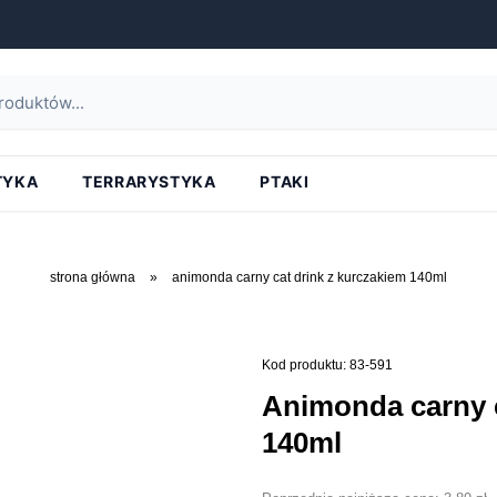
TYKA
TERRARYSTYKA
PTAKI
strona główna
»
animonda carny cat drink z kurczakiem 140ml
Kod produktu: 83-591
animonda carny cat drink z kurczakiem
140ml