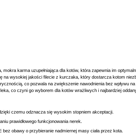
, mokra karma uzupełniająca dla kotów, która zapewnia im optymal
ię na wysokiej jakości filecie z kurczaka, który dostarcza kotom ni
orycznością, co pozwala na zwiększenie nawodnienia bez wpływu na 
 mleka, co czyni go wyborem dla kotów wrażliwych i najbardziej odd
dzięki czemu odznacza się wysokim stopniem akceptacji.
niu prawidłowego funkcjonowania nerek.
ć bez obawy o przybieranie nadmiernej masy ciała przez kota.