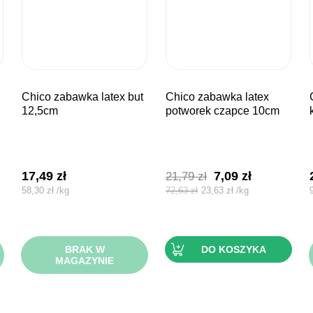
chico zabawka latex but
chico zabawka latex
chico za
12,5cm
potworek czapce 10cm
Pierwotna
Aktualna
17,49
zł
7,09
zł
21,79
zł
cena
cena
58,30
zł
/
kg
72,63
zł
23,63
zł
/
kg
wynosiła:
wynosi:
21,79 zł.
7,09 zł.
BRAK W
DO KOSZYKA
MAGAZYNIE