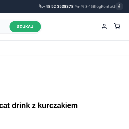
+48 52 3538378
Blog
Kontakt
Pn-Pt 8-15
SZUKAJ