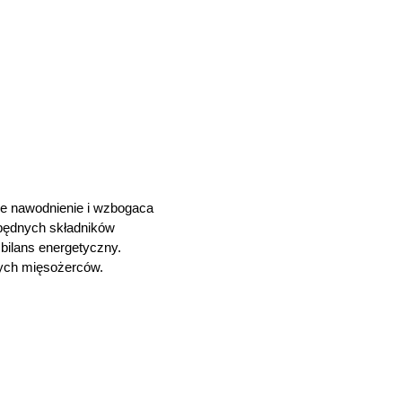
ne nawodnienie i wzbogaca
ezbędnych składników
bilans energetyczny.
anych mięsożerców.