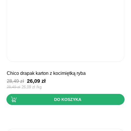
chico drapak karton z kocimiętką ryba
Pierwotna
Aktualna
26,09
zł
28,49
zł
cena
cena
28,49
zł
26,09
zł
/
kg
wynosiła:
wynosi:
DO KOSZYKA
28,49 zł.
26,09 zł.