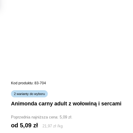
Kod produktu: 83-704
2 warianty do wyboru
animonda carny adult z wołowiną i sercami
Poprzednia najniższa cena:
5,09
zł
.
od 
5,09
zł
21,97
zł
/
kg