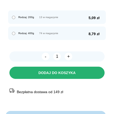
Rodzaj: 200g
13 w magazynie
5,09
zł
Rodzaj: 400g
74 w magazynie
8,79
zł
-
+
ilość
ANIMONDA
Carny
ADULT
DODAJ DO KOSZYKA
z
wołowiną
i
sercami
Bezpłatna dostawa od 149 zł