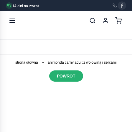
14 dni na zwrot
strona główna
»
animonda carny adult z wołowiną i sercami
POWRÓT