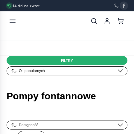
14 dni na zwrot
strona główna
»
oczka wodne
»
sprzęt i akcesoria do oczek
wodnych
»
pompy fontannowe
KATEGORIE
FILTRY
Pompy fontannowe