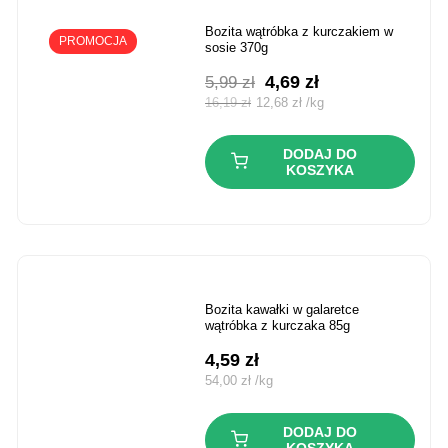
bozita wątróbka z kurczakiem w
PROMOCJA
sosie 370g
Pierwotna
Aktualna
4,69
zł
5,99
zł
cena
cena
16,19
zł
12,68
zł
/
kg
wynosiła:
wynosi:
5,99 zł.
4,69 zł.
DODAJ DO
KOSZYKA
bozita kawałki w galaretce
wątróbka z kurczaka 85g
4,59
zł
54,00
zł
/
kg
DODAJ DO
KOSZYKA