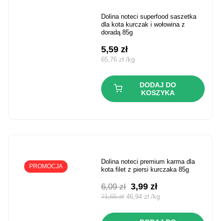
dolina noteci superfood saszetka
dla kota kurczak i wołowina z
doradą 85g
5,59
zł
65,76
zł
/
kg
DODAJ DO
KOSZYKA
dolina noteci premium karma dla
PROMOCJA
kota filet z piersi kurczaka 85g
Pierwotna
Aktualna
3,99
zł
6,09
zł
cena
cena
71,65
zł
46,94
zł
/
kg
wynosiła:
wynosi:
6,09 zł.
3,99 zł.