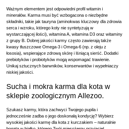
Ważnym elementem jest odpowiedni profil witamin i
minerałów. Karma musi być wzbogacona o niezbędne
składniki, takie jak tauryna (aminokwas kluczowy dla zdrowia
serca i wzroku, którego koty nie syntetyzują w
wystarczającej ilości), witamina A, witamina D3 oraz witaminy
z grupy B. Dobrej jakości karmy często zawierają także
kwasy tłuszczowe Omega-3 i Omega-6 (np. z oleju z
łososia), wspierające zdrową skórę i lśniącą sierść. Dodatki
prebiotyków i probiotyków mogą wspomagać trawienie.
Unikaj sztucznych barwników, konserwantów i wypełniaczy
niskiej jakości.
Sucha i mokra karma dla kota w
sklepie zoologicznym Allezoo.
Szukasz karmy, która zachwyci Twojego pupila i
jednocześnie zadba o jego doskonałą kondycję? Wybierz
wysokiej jakości karmę dla kota z kurczakiem – naturalnie
bogatą w białko, którego Twój mięsożerny przyjaciel