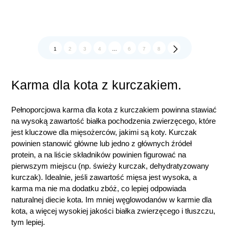
1
2
3
4
…
6
7
8
Karma dla kota z kurczakiem.
Pełnoporcjowa karma dla kota z kurczakiem powinna stawiać
na wysoką zawartość białka pochodzenia zwierzęcego, które
jest kluczowe dla mięsożerców, jakimi są koty. Kurczak
powinien stanowić główne lub jedno z głównych źródeł
protein, a na liście składników powinien figurować na
pierwszym miejscu (np. świeży kurczak, dehydratyzowany
kurczak). Idealnie, jeśli zawartość mięsa jest wysoka, a
karma ma nie ma dodatku zbóż, co lepiej odpowiada
naturalnej diecie kota. Im mniej węglowodanów w karmie dla
kota, a więcej wysokiej jakości białka zwierzęcego i tłuszczu,
tym lepiej.