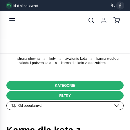
14 dni na zwrot
strona główna
»
koty
»
żywienie kota
»
karma według
składu i potrzeb kota
»
karma dla kota z kurczakiem
KATEGORIE
FILTRY