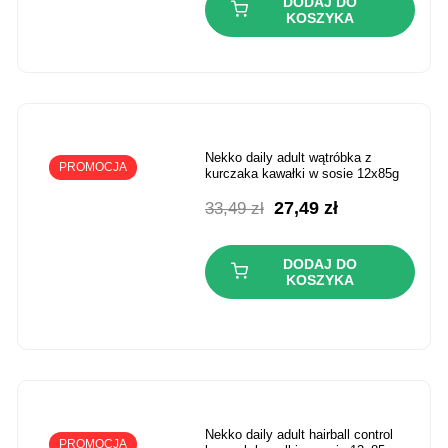
DODAJ DO
KOSZYKA
nekko daily adult wątróbka z
PROMOCJA
kurczaka kawałki w sosie 12x85g
Pierwotna
Aktualna
27,49
zł
33,49
zł
cena
cena
wynosiła:
wynosi:
DODAJ DO
33,49 zł.
27,49 zł.
KOSZYKA
nekko daily adult hairball control
PROMOCJA