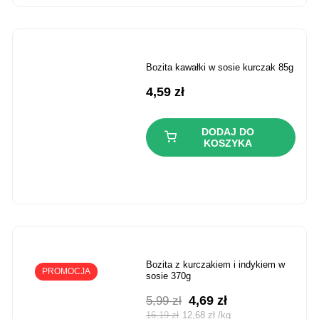
bozita kawałki w sosie kurczak 85g
4,59
zł
DODAJ DO
KOSZYKA
bozita z kurczakiem i indykiem w
PROMOCJA
sosie 370g
Pierwotna
Aktualna
4,69
zł
5,99
zł
cena
cena
16,19
zł
12,68
zł
/
kg