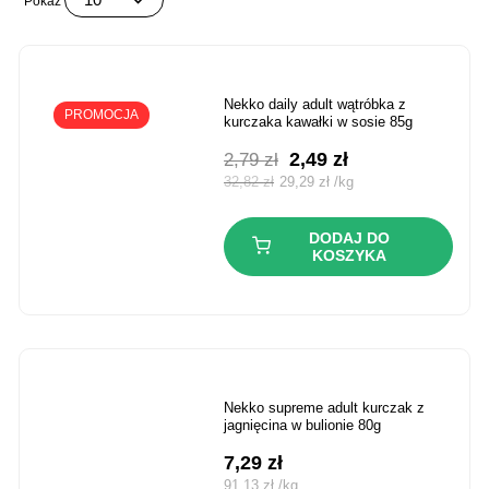
Pokaż
nekko daily adult wątróbka z
PROMOCJA
kurczaka kawałki w sosie 85g
Pierwotna
Aktualna
2,49
zł
2,79
zł
cena
cena
32,82
zł
29,29
zł
/
kg
wynosiła:
wynosi:
2,79 zł.
2,49 zł.
DODAJ DO
KOSZYKA
nekko supreme adult kurczak z
jagnięcina w bulionie 80g
7,29
zł
91,13
zł
/
kg