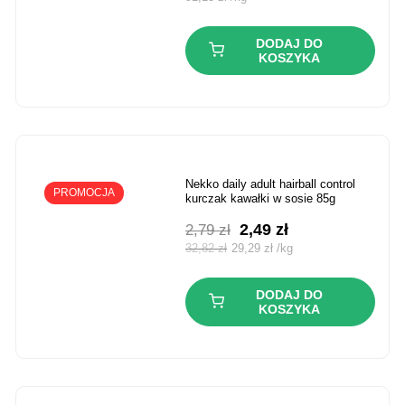
DODAJ DO
KOSZYKA
nekko daily adult hairball control
PROMOCJA
kurczak kawałki w sosie 85g
Pierwotna
Aktualna
2,49
zł
2,79
zł
cena
cena
32,82
zł
29,29
zł
/
kg
wynosiła:
wynosi:
2,79 zł.
2,49 zł.
DODAJ DO
KOSZYKA