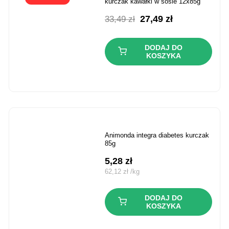
kurczak kawałki w sosie 12x85g
Pierwotna
Aktualna
27,49
zł
33,49
zł
cena
cena
wynosiła:
wynosi:
DODAJ DO
33,49 zł.
27,49 zł.
KOSZYKA
animonda integra diabetes kurczak
85g
5,28
zł
62,12
zł
/
kg
DODAJ DO
KOSZYKA