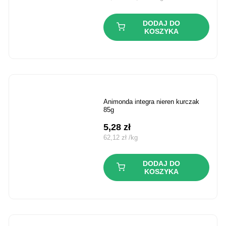
wynosiła:
wynosi:
5,99 zł.
4,69 zł.
DODAJ DO
KOSZYKA
animonda integra nieren kurczak
85g
5,28
zł
62,12
zł
/
kg
DODAJ DO
KOSZYKA