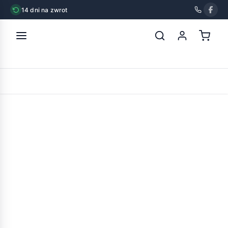
14 dni na zwrot
strona główna
»
ixoder spray przeciw kleszczom i komarom dla
psa i kota 100ml
POWRÓT