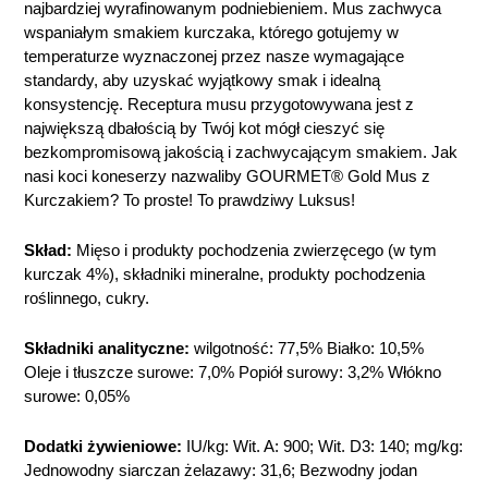
najbardziej wyrafinowanym podniebieniem. Mus zachwyca
wspaniałym smakiem kurczaka, którego gotujemy w
temperaturze wyznaczonej przez nasze wymagające
standardy, aby uzyskać wyjątkowy smak i idealną
konsystencję. Receptura musu przygotowywana jest z
największą dbałością by Twój kot mógł cieszyć się
bezkompromisową jakością i zachwycającym smakiem. Jak
nasi koci koneserzy nazwaliby GOURMET® Gold Mus z
Kurczakiem? To proste! To prawdziwy Luksus!
Skład:
Mięso i produkty pochodzenia zwierzęcego (w tym
kurczak 4%), składniki mineralne, produkty pochodzenia
roślinnego, cukry.
Składniki analityczne:
wilgotność: 77,5% Białko: 10,5%
Oleje i tłuszcze surowe: 7,0% Popiół surowy: 3,2% Włókno
surowe: 0,05%
Dodatki żywieniowe:
IU/kg: Wit. A: 900; Wit. D3: 140; mg/kg:
Jednowodny siarczan żelazawy: 31,6; Bezwodny jodan