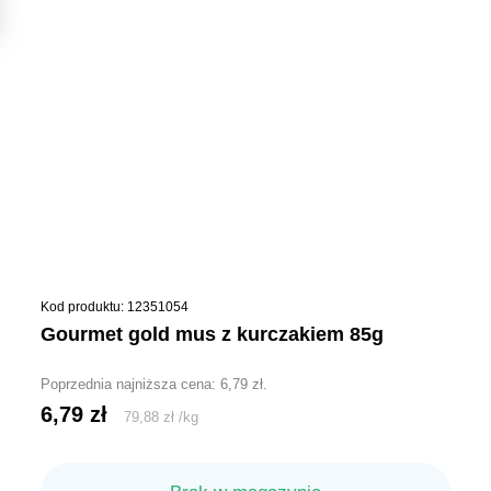
Kod produktu: 12351054
gourmet gold mus z kurczakiem 85g
Poprzednia najniższa cena:
6,79
zł
.
6,79
zł
79,88
zł
/
kg