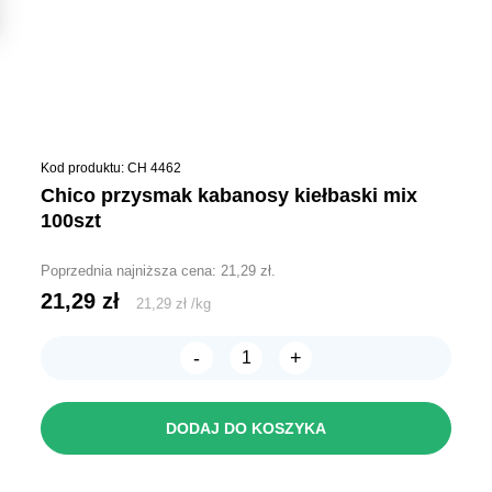
Kod produktu: CH 4462
chico przysmak kabanosy kiełbaski mix
100szt
Poprzednia najniższa cena:
21,29
zł
.
21,29
zł
21,29
zł
/
kg
-
+
ilość
Chico
Przysmak
KABANOSY
DODAJ DO KOSZYKA
kiełbaski
MIX
100szt