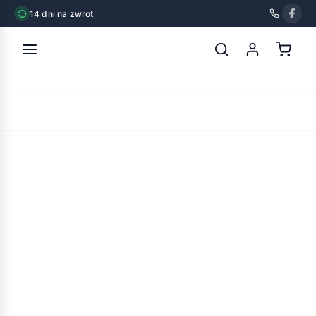
14 dni na zwrot
strona główna
»
chico przysmak kabanosy kiełbaski mix 100szt
POWRÓT