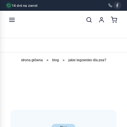
14 dni na zwrot
strona główna
»
blog
»
jakie legowisko dla psa?