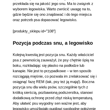
przekłada się na jakość jego snu. Ma to związek z
wyborem legowiska. Warto zwrócić uwagę na to,
gdzie będzie się ono znajdować i do tego miejsca
oraz potrzeb psa dopasować legowisko.
[produkty_sklepu id=”108″]
Pozycja podczas snu, a legowisko
Kolejną kwestią jest pozycja snu. Każdy właściciel
psa z pewnością zauważył, że psy chętnie śpią na
boku, rozkładając się płasko na podłodze lub
kanapie. Nie jest to przypadkowe – w ten sposób
rozciągają mięśnie, co pozwala im zrelaksować się i
osiągnąć fazę REM (tak, psy też ją mają!). Boczna
pozycja snu dla wielu psów, szczególnie tych z
krótką sierścią, pozbawioną podszerstka, stanowi
dodatkową ochronę przed zbyt niską temperaturą.
Aby ułatwić psu wygodny sen ważne jest, aby
legowisko umożliwiało pupilowi swobodne położenie