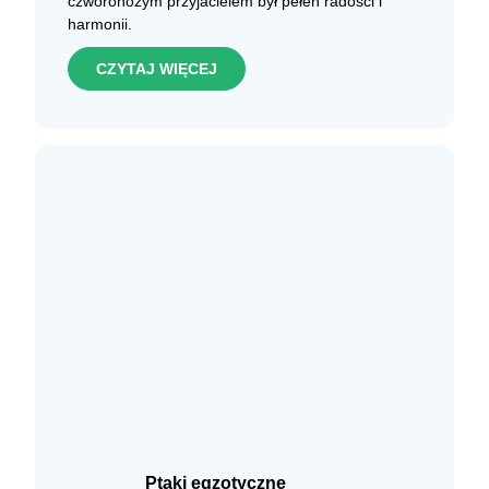
czworonożym przyjacielem był pełen radości i
harmonii.
CZYTAJ WIĘCEJ
Ptaki egzotyczne