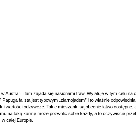
e w Australii i tam zajada się nasionami traw. Wylatuje w tym celu na
? Papuga falista jest typowym „ziarnojadem” i to właśnie odpowiedni
ak i wartości odżywcze. Takie mieszanki są obecnie łatwo dostępne, 
i temu na taką karmę może pozwolić sobie każdy, a to oczywiście prz
ż w całej Europie.