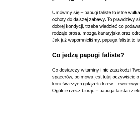
Umówmy się – papugi faliste to istne wulk
ochoty do dalszej zabawy. To prawdziwy s
dobrej kondycji, trzeba wiedzieć co podaw
rodzaje prosa, mozga kanaryjska oraz odro
Jak już wspomnieliśmy, papuga falista to i
Co jedzą papugi faliste?
Co dostarczy witaminy i nie zaszkodzi Tw
spacerów, bo mowa jest tutaj oczywiście o
kora świeżych gałązek drzew – owocowych i
Ogólnie rzecz biorąc – papuga falista i zie