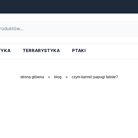
TYKA
TERRARYSTYKA
PTAKI
strona główna
»
blog
»
czym karmić papugi faliste?