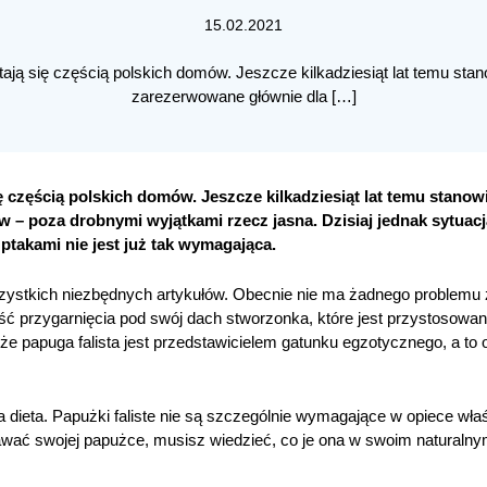
15.02.2021
tają się częścią polskich domów. Jeszcze kilkadziesiąt lat temu s
zarezerwowane głównie dla […]
się częścią polskich domów. Jeszcze kilkadziesiąt lat temu stan
– poza drobnymi wyjątkami rzecz jasna. Dzisiaj jednak sytuacja 
 ptakami nie jest już tak wymagająca.
zystkich niezbędnych artykułów. Obecnie nie ma żadnego problemu
ość przygarnięcia pod swój dach stworzonka, które jest przystosowa
e papuga falista jest przedstawicielem gatunku egzotycznego, a to
a dieta. Papużki faliste nie są szczególnie wymagające w opiece wła
awać swojej papużce, musisz wiedzieć, co je ona w swoim naturaln