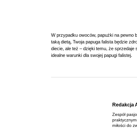
W przypadku owoców, papużki na pewno będ
taką dietą, Twoja papuga falista będzie zdr
diecie, ale też – dzięki temu, że sprzedaj
idealne warunki dla swojej papugi falistej.
Redakcja 
Zespół pasjo
praktycznym
miłości do z