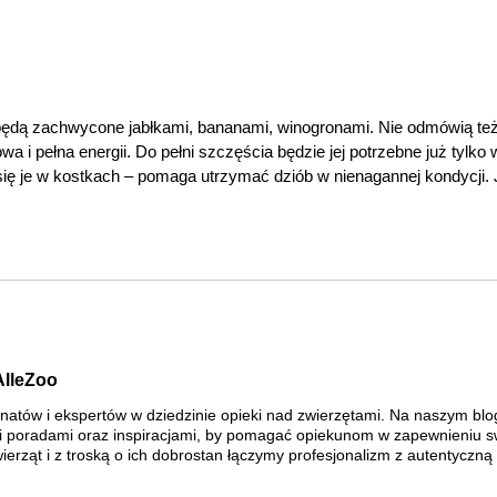
ą zachwycone jabłkami, bananami, winogronami. Nie odmówią też st
owa i pełna energii. Do pełni szczęścia będzie jej potrzebne już tylko
e się je w kostkach – pomaga utrzymać dziób w nienagannej kondycji.
AlleZoo
natów i ekspertów w dziedzinie opieki nad zwierzętami. Na naszym blo
i poradami oraz inspiracjami, by pomagać opiekunom w zapewnieniu sw
wierząt i z troską o ich dobrostan łączymy profesjonalizm z autentyczną