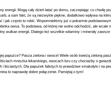
any energii. Mogą cały dzień latać po domu, zaczepiając co chwilę p
karb, a sam fakt, że są niezwykle piękne, dodatkowo wpływa na kli
ać i jak często to robić. Wspomnieliśmy już o pokarmie podstawowym
binka owsa. To podstawa, od której nie wolno odchodzić, ale wcale 
stny wulkan energii. Dlatego też wszelkie witaminy i minerały zawsze
ojej papużce? Pasza zielona i owoce! Wiele osób świeżą zieloną p
 liściach mniszka lekarskiego, owocach bzu czy chociażby o gwiazdn
 liściastych. Dla papużek falistych to prawdziwe smakołyki i na pew
lenina to naprawdę dobre połączenie. Pamiętaj o tym!