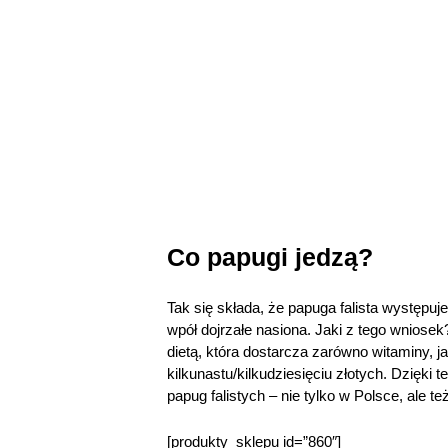
Co papugi jedzą?
Tak się składa, że papuga falista występuj
wpół dojrzałe nasiona. Jaki z tego wniosek
dietą, która dostarcza zarówno witaminy, j
kilkunastu/kilkudziesięciu złotych. Dzięk
papug falistych – nie tylko w Polsce, ale te
[produkty_sklepu id=”860″]