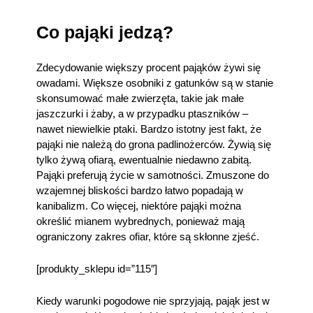
Co pająki jedzą?
Zdecydowanie większy procent pająków żywi się
owadami. Większe osobniki z gatunków są w stanie
skonsumować małe zwierzęta, takie jak małe
jaszczurki i żaby, a w przypadku ptaszników –
nawet niewielkie ptaki. Bardzo istotny jest fakt, że
pająki nie należą do grona padlinożerców. Żywią się
tylko żywą ofiarą, ewentualnie niedawno zabitą.
Pająki preferują życie w samotności. Zmuszone do
wzajemnej bliskości bardzo łatwo popadają w
kanibalizm. Co więcej, niektóre pająki można
określić mianem wybrednych, ponieważ mają
ograniczony zakres ofiar, które są skłonne zjeść.
[produkty_sklepu id=”115″]
Kiedy warunki pogodowe nie sprzyjają, pająk jest w