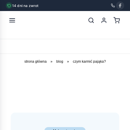
14 dni na zwrot
strona główna
»
blog
»
czym karmić pająka?