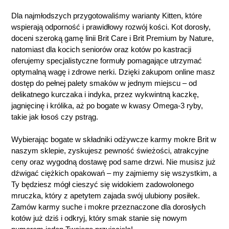
Dla najmłodszych przygotowaliśmy warianty Kitten, które
wspierają odporność i prawidłowy rozwój kości. Kot dorosły,
doceni szeroką gamę linii Brit Care i Brit Premium by Nature,
natomiast dla kocich seniorów oraz kotów po kastracji
oferujemy specjalistyczne formuły pomagające utrzymać
optymalną wagę i zdrowe nerki. Dzięki zakupom online masz
dostęp do pełnej palety smaków w jednym miejscu – od
delikatnego kurczaka i indyka, przez wykwintną kaczkę,
jagnięcinę i królika, aż po bogate w kwasy Omega-3 ryby,
takie jak łosoś czy pstrąg.
Wybierając bogate w składniki odżywcze karmy mokre Brit w
naszym sklepie, zyskujesz pewność świeżości, atrakcyjne
ceny oraz wygodną dostawę pod same drzwi. Nie musisz już
dźwigać ciężkich opakowań – my zajmiemy się wszystkim, a
Ty będziesz mógł cieszyć się widokiem zadowolonego
mruczka, który z apetytem zajada swój ulubiony posiłek.
Zamów karmy suche i mokre przeznaczone dla dorosłych
kotów już dziś i odkryj, który smak stanie się nowym