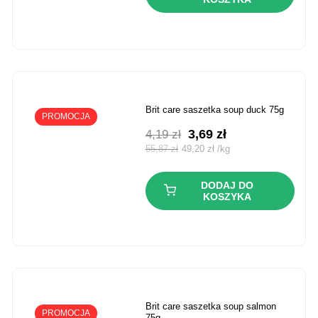
brit care saszetka soup duck 75g
PROMOCJA
Pierwotna
Aktualna
3,69
zł
4,19
zł
cena
cena
55,87
zł
49,20
zł
/
kg
wynosiła:
wynosi:
4,19 zł.
3,69 zł.
DODAJ DO
KOSZYKA
brit care saszetka soup salmon
PROMOCJA
75g