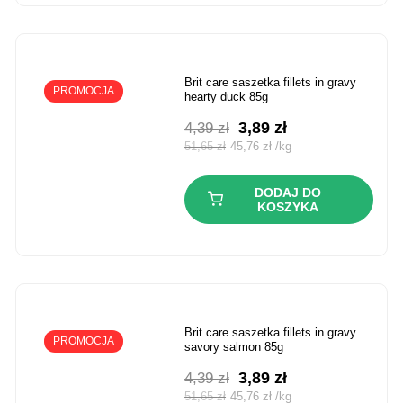
brit care saszetka fillets in gravy
PROMOCJA
hearty duck 85g
Pierwotna
Aktualna
3,89
zł
4,39
zł
cena
cena
51,65
zł
45,76
zł
/
kg
wynosiła:
wynosi:
4,39 zł.
3,89 zł.
DODAJ DO
KOSZYKA
brit care saszetka fillets in gravy
PROMOCJA
savory salmon 85g
Pierwotna
Aktualna
3,89
zł
4,39
zł
cena
cena
51,65
zł
45,76
zł
/
kg