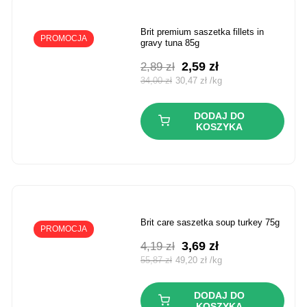
brit premium saszetka fillets in
PROMOCJA
gravy tuna 85g
Pierwotna
Aktualna
2,59
zł
2,89
zł
cena
cena
34,00
zł
30,47
zł
/
kg
wynosiła:
wynosi:
2,89 zł.
2,59 zł.
DODAJ DO
KOSZYKA
brit care saszetka soup turkey 75g
PROMOCJA
Pierwotna
Aktualna
3,69
zł
4,19
zł
cena
cena
55,87
zł
49,20
zł
/
kg
wynosiła:
wynosi:
4,19 zł.
3,69 zł.
DODAJ DO
KOSZYKA