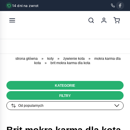
14 dni na zwrot
strona główna
»
koty
»
żywienie kota
»
mokra karma dla
kota
»
brit mokra karma dla kota
KATEGORIE
FILTRY