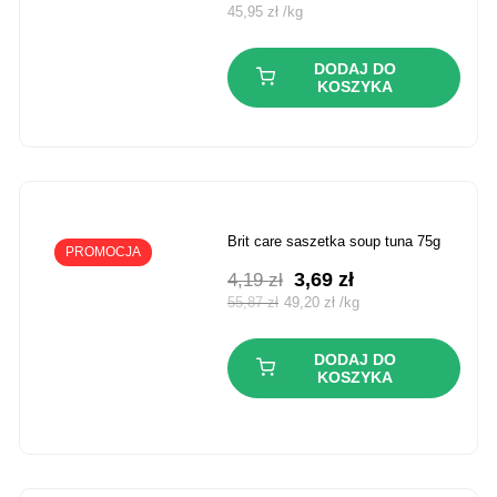
45,95
zł
/
kg
DODAJ DO
KOSZYKA
brit care saszetka soup tuna 75g
PROMOCJA
Pierwotna
Aktualna
3,69
zł
4,19
zł
cena
cena
55,87
zł
49,20
zł
/
kg
wynosiła:
wynosi:
4,19 zł.
3,69 zł.
DODAJ DO
KOSZYKA