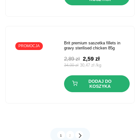
brit premium saszetka fillets in
PROMOCJA
gravy sterilised chicken 85g
Pierwotna
Aktualna
2,59
zł
2,89
zł
cena
cena
34,00
zł
30,47
zł
/
kg
wynosiła:
wynosi:
2,89 zł.
2,59 zł.
DODAJ DO
KOSZYKA
1
2