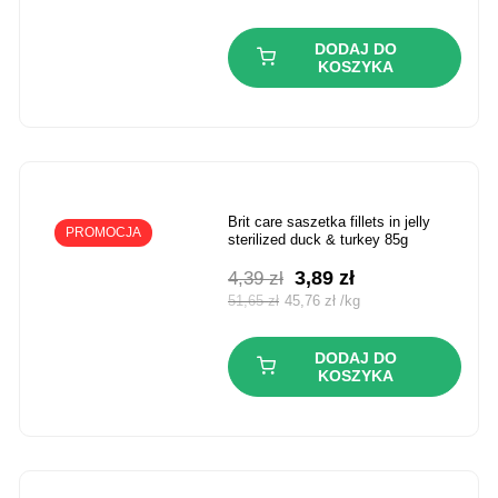
wynosiła:
wynosi:
4,39 zł.
3,89 zł.
DODAJ DO
KOSZYKA
brit care saszetka fillets in jelly
PROMOCJA
sterilized duck & turkey 85g
Pierwotna
Aktualna
3,89
zł
4,39
zł
cena
cena
51,65
zł
45,76
zł
/
kg
wynosiła:
wynosi:
4,39 zł.
3,89 zł.
DODAJ DO
KOSZYKA