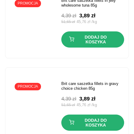
brit care saszetka fillets in jelly
PROMOCJA
wholesome tuna 85g
Pierwotna
Aktualna
3,89
zł
4,39
zł
cena
cena
51,65
zł
45,76
zł
/
kg
wynosiła:
wynosi:
4,39 zł.
3,89 zł.
DODAJ DO
KOSZYKA
brit care saszetka fillets in gravy
PROMOCJA
choice chicken 85g
Pierwotna
Aktualna
3,89
zł
4,39
zł
cena
cena
51,65
zł
45,76
zł
/
kg
wynosiła:
wynosi:
4,39 zł.
3,89 zł.
DODAJ DO
KOSZYKA