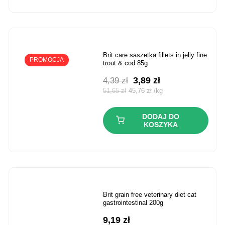
brit care saszetka fillets in jelly fine
PROMOCJA
trout & cod 85g
Pierwotna
Aktualna
3,89
zł
4,39
zł
cena
cena
51,65
zł
45,76
zł
/
kg
wynosiła:
wynosi:
4,39 zł.
3,89 zł.
DODAJ DO
KOSZYKA
brit grain free veterinary diet cat
gastrointestinal 200g
9,19
zł