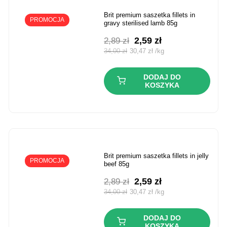
brit premium saszetka fillets in
PROMOCJA
gravy sterilised lamb 85g
Pierwotna
Aktualna
2,59
zł
2,89
zł
cena
cena
34,00
zł
30,47
zł
/
kg
wynosiła:
wynosi:
2,89 zł.
2,59 zł.
DODAJ DO
KOSZYKA
brit premium saszetka fillets in jelly
PROMOCJA
beef 85g
Pierwotna
Aktualna
2,59
zł
2,89
zł
cena
cena
34,00
zł
30,47
zł
/
kg
wynosiła:
wynosi:
2,89 zł.
2,59 zł.
DODAJ DO
KOSZYKA