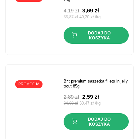
Pierwotna
Aktualna
3,69
zł
4,19
zł
cena
cena
55,87
zł
49,20
zł
/
kg
wynosiła:
wynosi:
4,19 zł.
3,69 zł.
DODAJ DO
KOSZYKA
brit premium saszetka fillets in jelly
PROMOCJA
trout 85g
Pierwotna
Aktualna
2,59
zł
2,89
zł
cena
cena
34,00
zł
30,47
zł
/
kg
wynosiła:
wynosi:
2,89 zł.
2,59 zł.
DODAJ DO
KOSZYKA