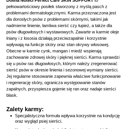
Dolina Noteci Perfect Care SKIN SUPPORT
to
pełnowartościowy posiłek stworzony z myślą pasch z
problemami dermatologicznymi. Karma przeznaczona jest
dla dorosłych psów z problemami skórnymi, takimi jak
nadmierne linienie, łamliwa sierść czy łupież, a także dla
psów długowłosych i wystawowych. Zawarte w karmie oleje
lniany i z łososia działają przeciwzapalnie i korzystnie
wpływają na funkcje skóry oraz stan okrywy włosowej.
Obecne w karmie cynk, mangan i miedź wspierają
zachowanie zdrowej skóry i pięknej sierści. Karma sprawdzi
się u psów ras długowłosych, którym należy zregenerować
sierść psów w okresie linienia i sezonowej wymiany sierści.
Jej regularne stosowanie zapewnia właściwe funkcjonowanie
i regenerację skóry, ogranicza występowanie stanów
zapalnych, przyspiesza gojenie się ran oraz nadaje sierści
blask.
Zalety karmy:
Specjalistyczna formuła wpływa korzystnie na kondycję
oraz wygląd psiej sierści.