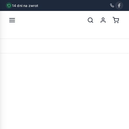
14 dni na zwrot
strona główna
»
dolina noteci perfect care skin support
POWRÓT