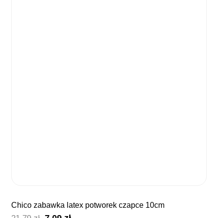
chico zabawka latex potworek czapce 10cm
Pierwotna
Aktualna