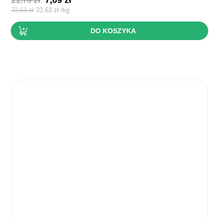
7,09
zł
21,79
zł
cena
cena
72,63
zł
23,63
zł
/
kg
wynosiła:
wynosi:
DO KOSZYKA
21,79 zł.
7,09 zł.