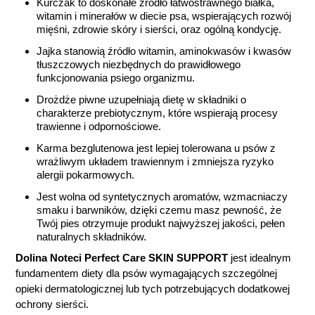
Kurczak to doskonałe źródło łatwostrawnego białka,
witamin i minerałów w diecie psa, wspierających rozwój
mięśni, zdrowie skóry i sierści, oraz ogólną kondycję.
Jajka stanowią źródło witamin, aminokwasów i kwasów
tłuszczowych niezbędnych do prawidłowego
funkcjonowania psiego organizmu.
Drożdże piwne uzupełniają dietę w składniki o
charakterze prebiotycznym, które wspierają procesy
trawienne i odpornościowe.
Karma bezglutenowa jest lepiej tolerowana u psów z
wrażliwym układem trawiennym i zmniejsza ryzyko
alergii pokarmowych.
Jest wolna od syntetycznych aromatów, wzmacniaczy
smaku i barwników, dzięki czemu masz pewność, że
Twój pies otrzymuje produkt najwyższej jakości, pełen
naturalnych składników.
Dolina Noteci Perfect Care SKIN SUPPORT
jest idealnym
fundamentem diety dla psów wymagających szczególnej
opieki dermatologicznej lub tych potrzebujących dodatkowej
ochrony sierści.