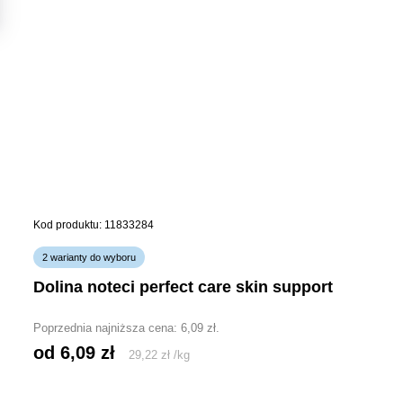
Kod produktu: 11833284
2 warianty do wyboru
dolina noteci perfect care skin support
Poprzednia najniższa cena:
6,09
zł
.
od 
6,09
zł
29,22
zł
/
kg