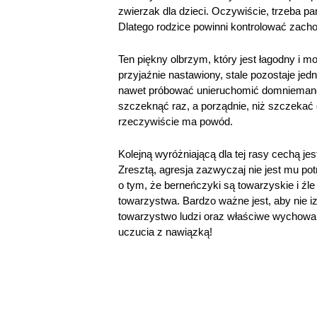
zwierzak dla dzieci. Oczywiście, trzeba pa
Dlatego rodzice powinni kontrolować zach
Ten piękny olbrzym, który jest łagodny i m
przyjaźnie nastawiony, stale pozostaje jed
nawet próbować unieruchomić domniemanego 
szczeknąć raz, a porządnie, niż szczekać d
rzeczywiście ma powód.
Kolejną wyróżniającą dla tej rasy cechą jes
Zresztą, agresja zazwyczaj nie jest mu po
o tym, że berneńczyki są towarzyskie i źl
towarzystwa. Bardzo ważne jest, aby nie 
towarzystwo ludzi oraz właściwe wychowani
uczucia z nawiązką!