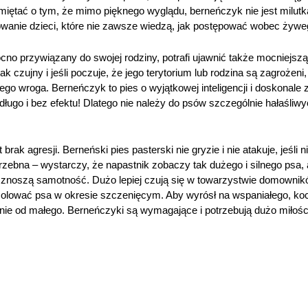
miętać o tym, że mimo pięknego wyglądu, berneńczyk nie jest milutką
owanie dzieci, które nie zawsze wiedzą, jak postępować wobec żywe
ocno przywiązany do swojej rodziny, potrafi ujawnić także mocniejsz
nak czujny i jeśli poczuje, że jego terytorium lub rodzina są zagroż
wroga. Berneńczyk to pies o wyjątkowej inteligencji i doskonale zd
ługo i bez efektu! Dlatego nie należy do psów szczególnie hałaśliwy
t brak agresji. Berneński pies pasterski nie gryzie i nie atakuje, jeśl
trzebna – wystarczy, że napastnik zobaczy tak dużego i silnego psa,
e znoszą samotność. Dużo lepiej czują się w towarzystwie domownik
izolować psa w okresie szczenięcym. Aby wyrósł na wspaniałego, k
e od małego. Berneńczyki są wymagające i potrzebują dużo miłości, 