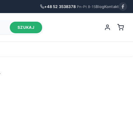
+48 52 3538378
Blog
Kontakt
Pn-Pt 8-15
SZUKAJ
y