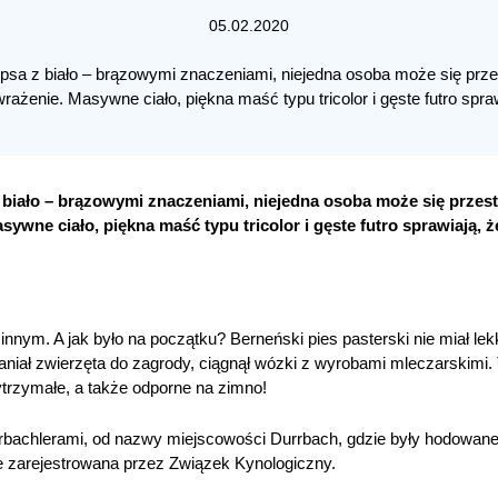
05.02.2020
psa z biało – brązowymi znaczeniami, niejedna osoba może się prz
rażenie. Masywne ciało, piękna maść typu tricolor i gęste futro spra
 biało – brązowymi znaczeniami, niejedna osoba może się przest
ywne ciało, piękna maść typu tricolor i gęste futro sprawiają, ż
zinnym. A jak było na początku? Berneński pies pasterski nie miał l
aganiał zwierzęta do zagrody, ciągnął wózki z wyrobami mleczarskimi
ytrzymałe, a także odporne na zimno!
rbachlerami, od nazwy miejscowości Durrbach, gdzie były hodowane
nie zarejestrowana przez Związek Kynologiczny.