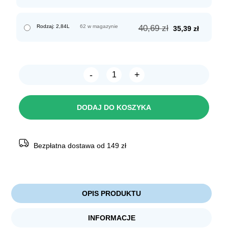
cena
cena
wynosiła:
wynosi:
32,09 zł.
27,89 zł.
Pierwotna
Aktualn
Rodzaj: 2,84L
62 w magazynie
40,69
zł
35,39
zł
cena
cena
wynosiła:
wynosi:
40,69 zł.
35,39 zł.
-
+
ilość
Chico
Miska
metalowa
DODAJ DO KOSZYKA
MIEDZIANA
Bezpłatna dostawa od 149 zł
OPIS PRODUKTU
INFORMACJE