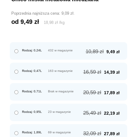
Poprzednia najniższa cena:
9,09
zł
.
od 
9,49
zł
18,98
zł
/
kg
Pierwotna
Aktualn
Rodzaj: 0,24L
432 w magazynie
10,89
zł
9,49
zł
cena
cena
wynosiła:
wynosi:
10,89 zł.
9,49 zł.
Pierwotna
Aktualn
Rodzaj: 0,47L
163 w magazynie
16,59
zł
14,39
zł
cena
cena
wynosiła:
wynosi:
16,59 zł.
14,39 zł.
Pierwotna
Aktualn
Rodzaj: 0,71L
Brak w magazynie
20,59
zł
17,89
zł
cena
cena
wynosiła:
wynosi:
20,59 zł.
17,89 zł.
Pierwotna
Aktualn
Rodzaj: 0,95L
23 w magazynie
25,49
zł
22,19
zł
cena
cena
wynosiła:
wynosi:
25,49 zł.
22,19 zł.
Pierwotna
Aktualn
Rodzaj: 1,89L
69 w magazynie
32,09
zł
27,89
zł